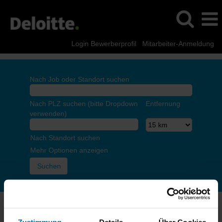
Login Bewerberprofil
Mitarbeiter-Anmeldung
Nach Job oder Standort suchen
Nach PLZ suchen (bitte Dropdown
Entfernung
verwenden)
Nach Standort suchen
Mehr Optionen anzeigen
Die Seite, die du aufrufen möchtest, ist nur für Mitarbeitende
bestimmt. Bitte melde dich an.