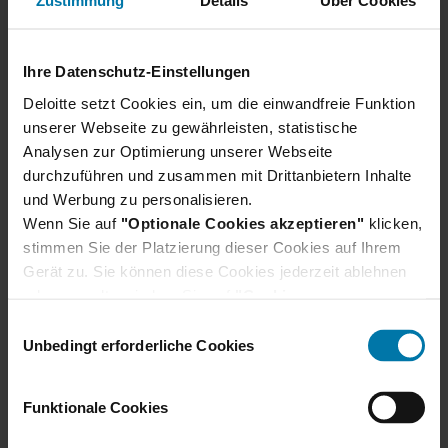
Zustimmung
Details
Über Cookies
Ihre Datenschutz-Einstellungen
Deloitte setzt Cookies ein, um die einwandfreie Funktion
unserer Webseite zu gewährleisten, statistische
Über Deloitte
Analysen zur Optimierung unserer Webseite
Rechtliche Hinweise
durchzuführen und zusammen mit Drittanbietern Inhalte
und Werbung zu personalisieren.
Cookies
Wenn Sie auf
"Optionale Cookies akzeptieren"
klicken,
stimmen Sie der Platzierung dieser Cookies auf Ihrem
Impressum
Gerät zu. Sie können diese Cookies jederzeit ablehnen
oder verwalten, indem Sie auf
Datenschutzhinweise
"Cookie-
Einstellungen"
klicken. Je nach den von Ihnen
Einwilligungsauswahl
Datenschutzhinweise Bewerber
gewählten Cookie-Präferenzen kann es sein, dass die
Unbedingt erforderliche Cookies
volle Funktionalität oder das personalisierte
Nutzererlebnis dieser Website nicht zur Verfügung
Funktionale Cookies
stehen.
Darüber hinaus willigen Sie gem. Art. 49 Abs. 1 DSGVO