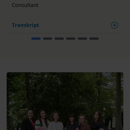
Consultant
Transkript
T