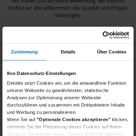
Wir freuen uns auf deine Bewerbung. Bei Deloitte
heißen wir alle willkommen, die Qualität und Ehrgeiz
mitbringen.
Zustimmung
Details
Über Cookies
Unser Bewerbungsprozess
Ihre Datenschutz-Einstellungen
Wir verraten dir, wie du dich am besten
Deloitte setzt Cookies ein, um die einwandfreie Funktion
vorbereiten und was du bei deiner Bewerbung
unserer Webseite zu gewährleisten, statistische
beachten solltest.
Analysen zur Optimierung unserer Webseite
Erfahre hier mehr
durchzuführen und zusammen mit Drittanbietern Inhalte
und Werbung zu personalisieren.
Wenn Sie auf
"Optionale Cookies akzeptieren"
klicken,
stimmen Sie der Platzierung dieser Cookies auf Ihrem
Gerät zu. Sie können diese Cookies jederzeit ablehnen