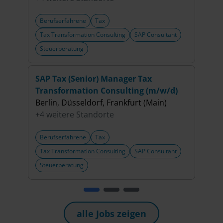
Berufserfahrene
Tax
Beru
Tax Transformation Consulting
SAP Consultant
Steu
Steuerberatung
SAP Tax (Senior) Manager Tax
(Sen
Transformation Consulting (m/w/d)
Proc
Berlin, Düsseldorf, Frankfurt (Main)
Hamb
+4 weitere Standorte
+10 
Berufserfahrene
Tax
Beru
Tax Transformation Consulting
SAP Consultant
Steu
Steuerberatung
alle Jobs zeigen