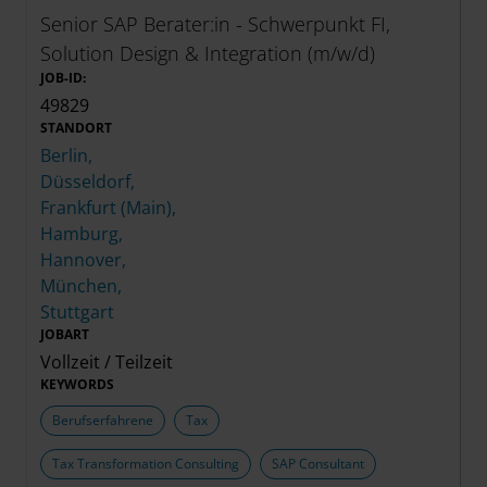
Senior SAP Berater:in - Schwerpunkt FI,
Solution Design & Integration (m/w/d)
JOB-ID:
49829
STANDORT
Berlin,
Düsseldorf,
Frankfurt (Main),
Hamburg,
Hannover,
München,
Stuttgart
JOBART
Vollzeit / Teilzeit
KEYWORDS
Berufserfahrene
Tax
Tax Transformation Consulting
SAP Consultant