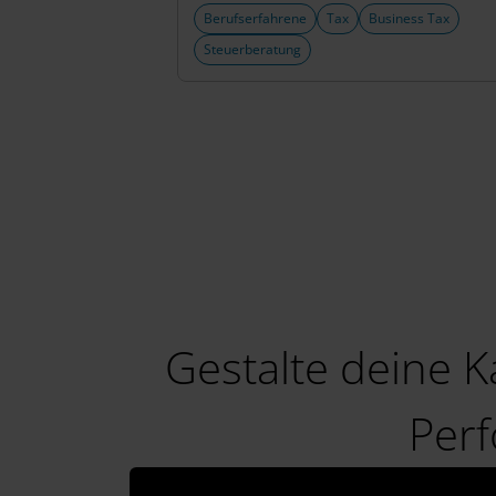
w
Berufserfahrene
Tax
Business Tax
a
Steuerberatung
h
l
Gestalte deine K
Per