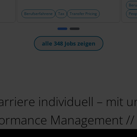
Beru
Berufserfahrene
Tax
Transfer Pricing
Peop
alle 348 Jobs zeigen
arriere individuell – mit
formance Management // 