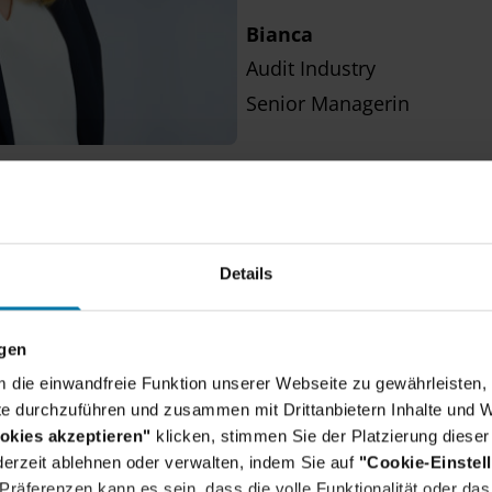
Bianca
Audit Industry
Senior Managerin
Details
ngen
um die einwandfreie Funktion unserer Webseite zu gewährleisten, 
e durchzuführen und zusammen mit Drittanbietern Inhalte und W
okies akzeptieren"
klicken, stimmen Sie der Platzierung dieser
erzeit ablehnen oder verwalten, indem Sie auf
"Cookie-Einstel
 Auswahl aus 348 Jobs f
räferenzen kann es sein, dass die volle Funktionalität oder das 