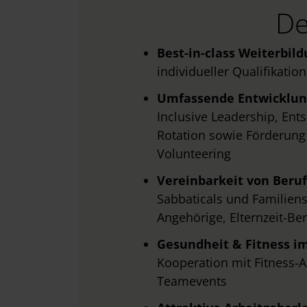
w
De
a
h
Best-in-class Weiterbil
l
individueller Qualifikati
Umfassende Entwicklu
Inclusive Leadership, En
Rotation sowie Förderung
Volunteering
Vereinbarkeit von Beruf
Sabbaticals und Familiense
Angehörige, Elternzeit-B
Gesundheit & Fitness i
Kooperation mit Fitness-A
Teamevents