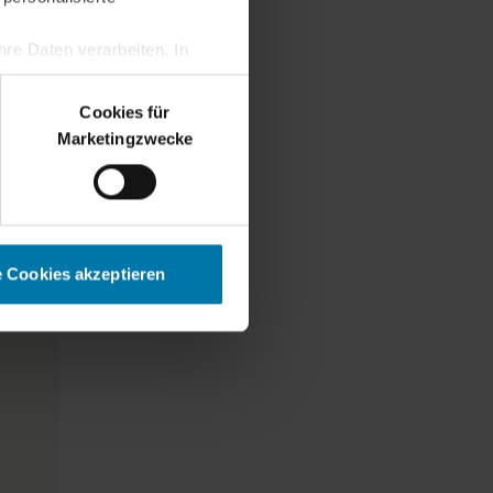
re Daten verarbeiten. In
erden.
Cookies für
Marketingzwecke
e Cookies akzeptieren