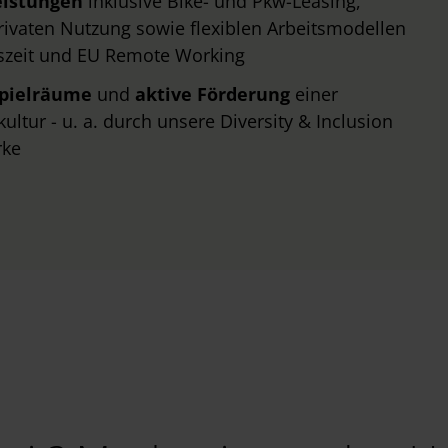
eistungen
inklusive Bike- und Pkw-Leasing,
ivaten Nutzung sowie flexiblen Arbeitsmodellen
tszeit und EU Remote Working
spielräume
und
aktive Förderung
einer
ltur - u. a. durch unsere Diversity & Inclusion
rke