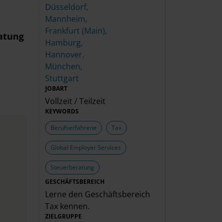
Düsseldorf,
Mannheim,
Frankfurt (Main),
atung
Hamburg,
Hannover,
München,
Stuttgart
JOBART
Vollzeit / Teilzeit
KEYWORDS
Berufserfahrene
Tax
Global Employer Services
Steuerberatung
GESCHÄFTSBEREICH
Lerne den Geschäftsbereich
Tax
kennen.
ZIELGRUPPE