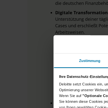
die deutschen Finanzbeh
Digitale Transformation
Unterstützung deiner tägli
Cases und erschließt Pot
Arbeitsweisen.
Zustimmung
Ihre Datenschutz-Einstellu
Deloitte setzt Cookies ein, 
D
Optimierung unserer Webseit
Wenn Sie auf
"Optionale Co
Sie können diese Cookies jed
Studium:
in Wirtschafts-
von Ihnen gewählten Cookie-P