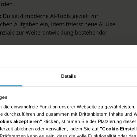
örden.
:
Du setzt moderne AI-Tools gezielt zur
chen Aufgaben ein, identifizierst neue AI-Use-
enziale zur Weiterentwicklung bestehender
Details
ngen
um die einwandfreie Funktion unserer Webseite zu gewährleisten, 
ein Skillset:
e durchzuführen und zusammen mit Drittanbietern Inhalte und W
okies akzeptieren"
klicken, stimmen Sie der Platzierung dieser
erzeit ablehnen oder verwalten, indem Sie auf
"Cookie-Einstel
 oder Rechtswissenschaften, idealerweise mit
räferenzen kann es sein, dass die volle Funktionalität oder das 