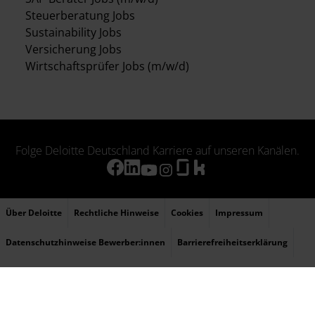
Steuerberatung Jobs
Sustainability Jobs
Versicherung Jobs
Wirtschaftsprüfer Jobs (m/w/d)
Folge Deloitte Deutschland Karriere auf unseren Kanälen.
Über Deloitte
Rechtliche Hinweise
Cookies
Impressum
Datenschutzhinweise Bewerber:innen
Barrierefreiheitserklärung
Sitemap
© 2026 Deloitte bezieht sich auf Deloitte Touche Tohmatsu Limited (DTTL), ihr
weltweites Netzwerk von Mitgliedsunternehmen und ihre verbundenen Unternehmen