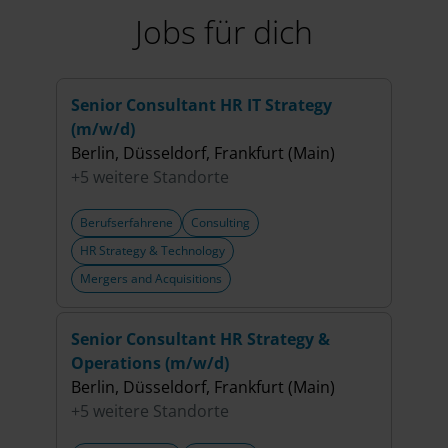
Jobs für dich
Senior Consultant HR IT Strategy
(Sen
(m/w/d)
Oper
Berlin, Düsseldorf, Frankfurt (Main)
Berl
+5 weitere Standorte
+5 w
Berufserfahrene
Consulting
Beru
HR Strategy & Technology
HR S
Mergers and Acquisitions
Merg
Senior Consultant HR Strategy &
(Sen
Operations (m/w/d)
(m/w
Berlin, Düsseldorf, Frankfurt (Main)
Berli
+5 weitere Standorte
+5 w