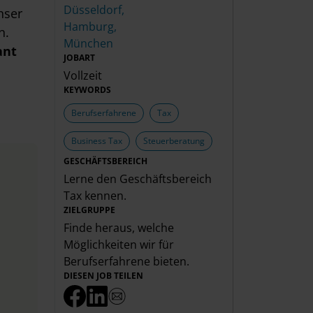
Düsseldorf,
nser
Hamburg,
n.
München
ant
JOBART
Vollzeit
KEYWORDS
Berufserfahrene
Tax
Business Tax
Steuerberatung
GESCHÄFTSBEREICH
Lerne den Geschäftsbereich
Tax
kennen.
ZIELGRUPPE
Finde heraus, welche
Möglichkeiten wir für
Berufserfahrene
bieten.
DIESEN JOB TEILEN