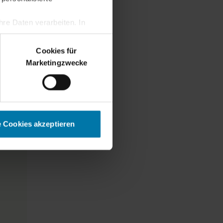
re Daten verarbeiten. In
erden.
Cookies für
Marketingzwecke
e Cookies akzeptieren