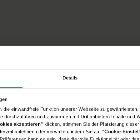
ein Skillset:
, Politik- oder Rechtswissenschaften, der
Details
oder Naturwissenschaften
 Förderumfeld, z. B. bei einer
ngen
wie ein Netzwerk zu forschungsintensiven
um die einwandfreie Funktion unserer Webseite zu gewährleisten, 
Forschungseinrichtungen wünschenswert
e durchzuführen und zusammen mit Drittanbietern Inhalte und W
 analytisches und unternehmerisches Denken,
okies akzeptieren"
klicken, stimmen Sie der Platzierung dieser
hen, politischen und gesellschaftlichen Trends
erzeit ablehnen oder verwalten, indem Sie auf
"Cookie-Einstel
räferenzen kann es sein, dass die volle Funktionalität oder das 