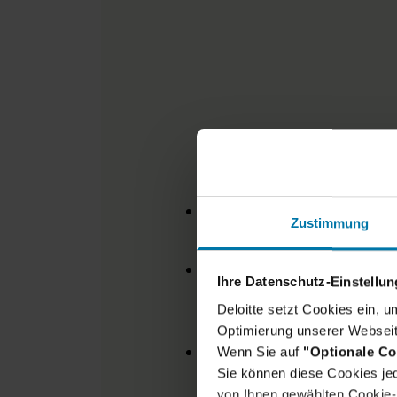
D
Abschluss
in Wirtschafts-
Zustimmung
Ingenieurwissenschaften 
Erste Berufserfahrung
im
Ihre Datenschutz-Einstellu
Unternehmensberatung so
Deloitte setzt Cookies ein, 
Unternehmen und / oder 
Optimierung unserer Webseit
Abstraktionsvermögen
,
Wenn Sie auf
"Optionale Co
Interesse an technologisc
Sie können diese Cookies jed
von Ihnen gewählten Cookie-P