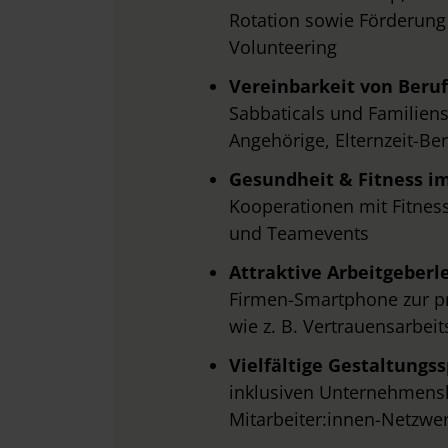
w
Rotation sowie Förderung
a
Volunteering
h
Vereinbarkeit von Beruf
l
Sabbaticals und Familiense
Angehörige, Elternzeit-B
Gesundheit & Fitness i
Kooperationen mit Fitness
und Teamevents
Attraktive Arbeitgeberl
Firmen-Smartphone zur pr
wie z. B. Vertrauensarbei
Vielfältige Gestaltungs
inklusiven Unternehmensku
Mitarbeiter:innen-Netzwe