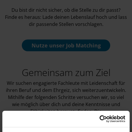
Du bist dir nicht sicher, ob die Stelle zu dir passt?
Finde es heraus: Lade deinen Lebenslauf hoch und lass
dir passende Stellen vorschlagen.
Nutze unser
Job Matching
Gemeinsam zum Ziel
Wir suchen engagierte Fachleute mit Leidenschaft für
ihren Beruf und dem Ehrgeiz, sich weiterzuentwickeln.
Mithilfe der folgenden Schritte versuchen wir, so viel
wie möglich über dich und deine Kenntnisse und
Fähigkeiten herauszufinden. Die
Personalverantwortlichen werden dich durch diesen
Prozess leiten.