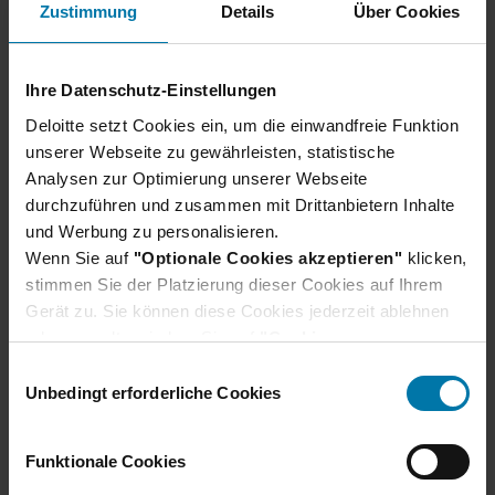
Zustimmung
Details
Über Cookies
Wir freuen uns auf deine Bewerbung. Bei Deloitte
heißen wir alle willkommen, die Qualität und Ehrgeiz
mitbringen.
Ihre Datenschutz-Einstellungen
Deloitte setzt Cookies ein, um die einwandfreie Funktion
unserer Webseite zu gewährleisten, statistische
Analysen zur Optimierung unserer Webseite
durchzuführen und zusammen mit Drittanbietern Inhalte
und Werbung zu personalisieren.
Unser Bewerbungsprozess
Wenn Sie auf
"Optionale Cookies akzeptieren"
klicken,
stimmen Sie der Platzierung dieser Cookies auf Ihrem
Gerät zu. Sie können diese Cookies jederzeit ablehnen
Wir verraten dir, wie du dich am besten
oder verwalten, indem Sie auf
"Cookie-
vorbereiten und was du bei deiner Bewerbung
Einstellungen"
klicken. Je nach den von Ihnen
beachten solltest.
E
gewählten Cookie-Präferenzen kann es sein, dass die
Unbedingt erforderliche Cookies
Erfahre hier mehr
i
volle Funktionalität oder das personalisierte
n
Nutzererlebnis dieser Website nicht zur Verfügung
w
Funktionale Cookies
stehen.
i