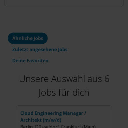
Ähnliche Jobs
Zuletzt angesehene Jobs
Deine Favoriten
Unsere Auswahl aus 6
Jobs für dich
Cloud Engineering Manager /
Seni
Architekt (m/w/d)
Cons
Berlin, Düsseldorf, Frankfurt (Main)
Berli