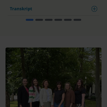
Transkript
T