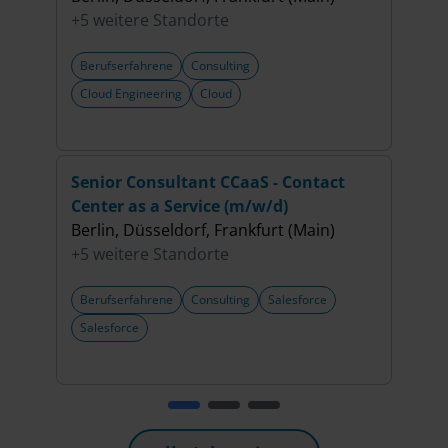
+5 weitere Standorte
+5 w
Berufserfahrene
Consulting
Beru
Cloud Engineering
Cloud
Clou
Senior Consultant CCaaS - Contact
(Sen
Center as a Service (m/w/d)
Kern
Berlin, Düsseldorf, Frankfurt (Main)
lösu
+5 weitere Standorte
Berli
+5 w
Berufserfahrene
Consulting
Salesforce
Beru
Salesforce
Indu