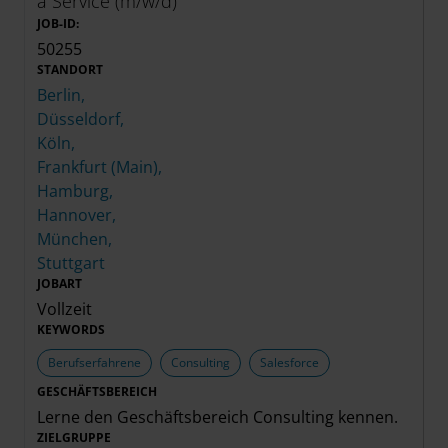
a Service (m/w/d)
JOB-ID:
50255
STANDORT
Berlin,
Düsseldorf,
Köln,
Frankfurt (Main),
Hamburg,
Hannover,
München,
Stuttgart
JOBART
Vollzeit
KEYWORDS
Berufserfahrene
Consulting
Salesforce
GESCHÄFTSBEREICH
Lerne den Geschäftsbereich
Consulting
kennen.
ZIELGRUPPE