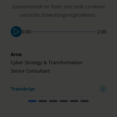
Zusammenhalt im Team, eine steile Lernkurve
M
T
und echte Entwicklungsmöglichkeiten.
S
0:00
2:00
Arne
Cyber Strategy & Transformation
Senior Consultant
Transkript
T