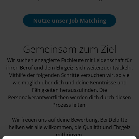
Nutze unser
Job Matching
Gemeinsam zum Ziel
Wir suchen engagierte Fachleute mit Leidenschaft für
ihren Beruf und dem Ehrgeiz, sich weiterzuentwickeln.
Mithilfe der folgenden Schritte versuchen wir, so viel
wie möglich über dich und deine Kenntnisse und
Fähigkeiten herauszufinden. Die
Personalverantwortlichen werden dich durch diesen
Prozess leiten.
Wir freuen uns auf deine Bewerbung. Bei Deloitte
heißen wir alle willkommen, die Qualität und Ehrgeiz
mitbringen.