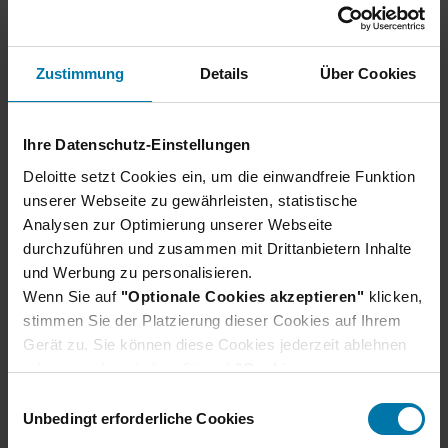
Zustimmung
Details
Über Cookies
Ihre Datenschutz-Einstellungen
Unser Bewerbungsprozess
Deloitte setzt Cookies ein, um die einwandfreie Funktion
Wir verraten dir, wie du dich am besten
unserer Webseite zu gewährleisten, statistische
vorbereiten und was du bei deiner Bewerbung
Analysen zur Optimierung unserer Webseite
beachten solltest.
durchzuführen und zusammen mit Drittanbietern Inhalte
Erfahre hier mehr
und Werbung zu personalisieren.
Wenn Sie auf
"Optionale Cookies akzeptieren"
klicken,
stimmen Sie der Platzierung dieser Cookies auf Ihrem
Gerät zu. Sie können diese Cookies jederzeit ablehnen
oder verwalten, indem Sie auf
"Cookie-
Einstellungen"
klicken. Je nach den von Ihnen
E
gewählten Cookie-Präferenzen kann es sein, dass die
Unbedingt erforderliche Cookies
i
volle Funktionalität oder das personalisierte
n