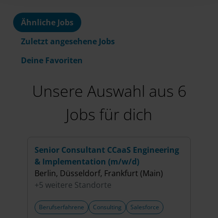
Ähnliche Jobs
Zuletzt angesehene Jobs
Deine Favoriten
Unsere Auswahl aus 6
Jobs für dich
Senior Consultant CCaaS Engineering
Seni
& Implementation (m/w/d)
Kern
Berlin, Düsseldorf, Frankfurt (Main)
Berli
+5 weitere Standorte
+5 w
Berufserfahrene
Consulting
Salesforce
Beru