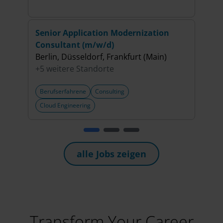
Indu
Senior Application Modernization
Seni
Consultant (m/w/d)
(m/w
Berlin, Düsseldorf, Frankfurt (Main)
Berl
+5 weitere Standorte
+6 w
Berufserfahrene
Consulting
Beru
Cloud Engineering
Artif
alle Jobs zeigen
Transform Your Career