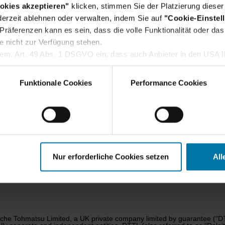
okies akzeptieren"
klicken, stimmen Sie der Platzierung dieser
erzeit ablehnen oder verwalten, indem Sie auf
"Cookie-Einstel
räferenzen kann es sein, dass die volle Funktionalität oder das 
e nicht zur Verfügung stehen.
gem. Art. 49 Abs. 1 DSGVO ein, dass auch Anbieter in den USA Ih
Impressum
Datenschutzhinweise
Datenschutzhinweise Bewerbe
dass die übermittelten Daten durch lokale Behörden verarbeitet w
 Sie im
Cookie-Hinweis
.
Funktionale Cookies
Performance Cookies
Service
Kontakt
Nur erforderliche Cookies setzen
All
Touche Tohmatsu Limited, a UK private company limited by guarantee (“DT