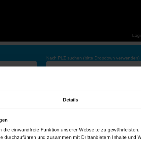
Logi
Nach PLZ suchen (bitte Dropdown verwenden)
Nach Standort suchen
st nur für Mitarbeitende bestimmt. Bitte melde dich an.
Details
ngen
um die einwandfreie Funktion unserer Webseite zu gewährleisten, 
e durchzuführen und zusammen mit Drittanbietern Inhalte und W