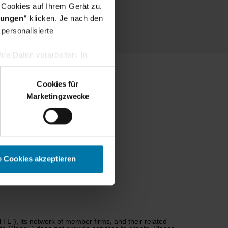
 Cookies auf Ihrem Gerät zu.
lungen"
klicken. Je nach den
personalisierte
re Daten verarbeiten. In
r
erden.
Cookies für
Marketingzwecke
e Cookies akzeptieren
TL”), its network of member firms, and their related