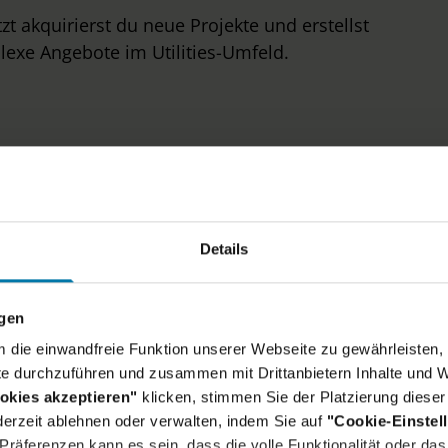
zt akquirierst du neue Projekte und erstellst
exe Angebote im Utilities-Umfeld.
Details
ein Skillset:
n der SAP Beratung oder in einer
ngen
n mit Schwerpunkt in einem der SAP Utilities
um die einwandfreie Funktion unserer Webseite zu gewährleisten, 
undenservice oder Gerätewesen & Messwerte),
e durchzuführen und zusammen mit Drittanbietern Inhalte und W
AP Customizing
okies akzeptieren"
klicken, stimmen Sie der Platzierung dieser
erzeit ablehnen oder verwalten, indem Sie auf
"Cookie-Einstel
n der Energie- & Versorgungsbranche
und
räferenzen kann es sein, dass die volle Funktionalität oder das 