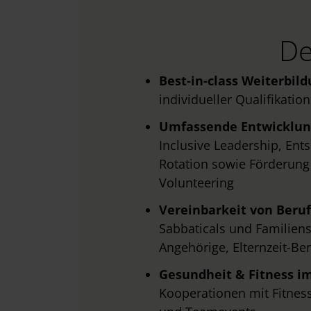
w
a
De
h
l
Best-in-class Weiterbil
individueller Qualifikati
Umfassende Entwicklu
Inclusive Leadership, En
Rotation sowie Förderung
Volunteering
Vereinbarkeit von Beruf
Sabbaticals und Familiense
Angehörige, Elternzeit-B
Gesundheit & Fitness i
Kooperationen mit Fitness