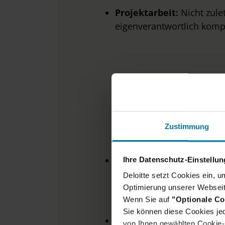
Projektarbeit:
Nicht zulet
eigenverantwortlich kompl
Zustimmung
D
Langjährige Erfahrung
i
Ihre Datenschutz-Einstellu
beratungsnahen Funktione
Deloitte setzt Cookies ein, 
Bereiche (Abrechnung, K
Optimierung unserer Webseit
insb. mit Blick auf das S
Wenn Sie auf
"Optionale Co
Sie können diese Cookies jed
Fundierte Kenntnisse i
von Ihnen gewählten Cookie-P