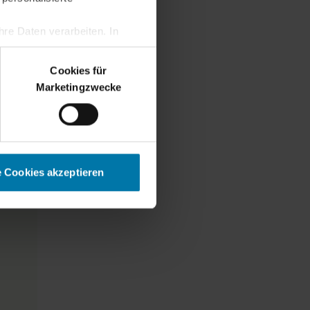
re Daten verarbeiten. In
erden.
Cookies für
Marketingzwecke
e Cookies akzeptieren