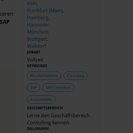
Köln,
Frankfurt (Main),
nseren
Hamburg,
 SAP
Hannover,
München,
Stuttgart,
Walldorf
JOBART
Vollzeit
KEYWORDS
Berufserfahrene
Consulting
SAP
SAP Consultant
Sustainability
GESCHÄFTSBEREICH
Lerne den Geschäftsbereich
Consulting
kennen.
ZIELGRUPPE