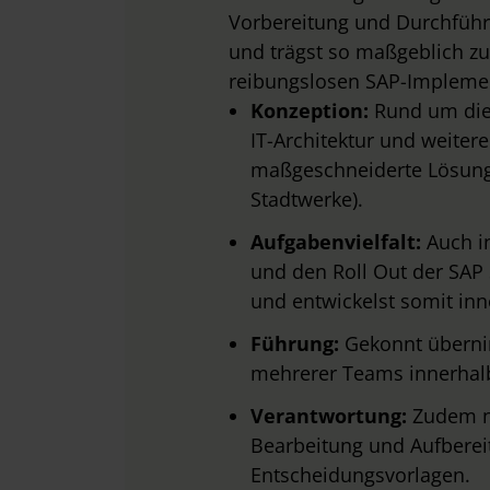
Vorbereitung und Durchführ
und trägst so maßgeblich zu
reibungslosen SAP-Implemen
Konzeption:
Rund um die
IT-Architektur und weite
maßgeschneiderte Lösunge
Stadtwerke).
Aufgabenvielfalt:
Auch i
und den Roll Out der SAP 
und entwickelst somit inn
Führung:
Gekonnt übernim
mehrerer Teams innerhal
Verantwortung:
Zudem nu
Bearbeitung und Aufberei
Entscheidungsvorlagen.