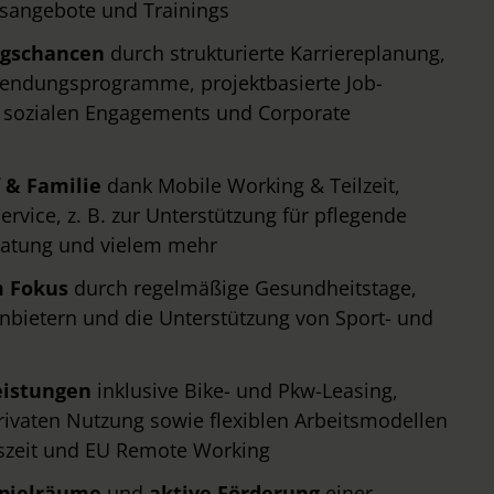
onsangebote und Trainings
ngschancen
durch strukturierte Karriereplanung,
tsendungsprogramme, projektbasierte Job-
 sozialen Engagements und Corporate
 & Familie
dank Mobile Working & Teilzeit,
rvice, z. B. zur Unterstützung für pflegende
eratung und vielem mehr
m Fokus
durch regelmäßige Gesundheitstage,
nbietern und die Unterstützung von Sport- und
eistungen
inklusive Bike- und Pkw-Leasing,
ivaten Nutzung sowie flexiblen Arbeitsmodellen
tszeit und EU Remote Working
spielräume
und
aktive Förderung
einer