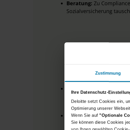
Beratung:
Zu Compliance-
Sozialversicherung tausc
D
Zustimmung
Abschluss
in Wirtschafts
Ihre Datenschutz-Einstellu
Personalwirtschaft, Steue
Deloitte setzt Cookies ein, 
Berufsausbildung mit en
Optimierung unserer Webseit
Mehrjährige Berufserf
Wenn Sie auf
"Optionale Co
Sie können diese Cookies jed
Sozialversicherungsrecht
von Ihnen gewählten Cookie-P