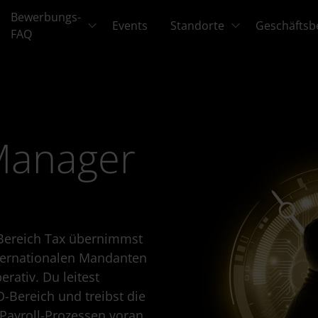
Bewerbungs-
Events
Standorte
Geschäftsb
FAQ
Manager
 Bereich Tax übernimmst
nternationalen Mandanten
erativ. Du leitest
-Bereich und treibst die
Payroll-Prozessen voran.