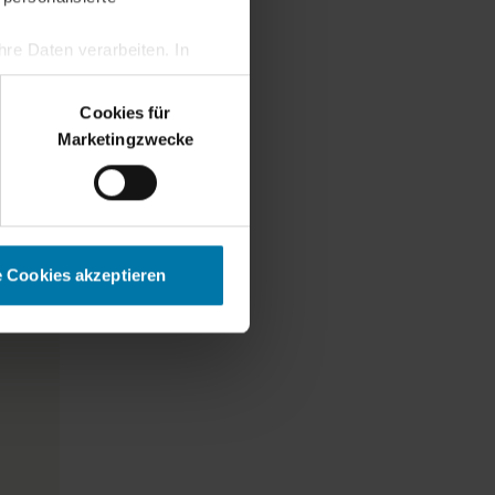
re Daten verarbeiten. In
erden.
Cookies für
Marketingzwecke
e Cookies akzeptieren