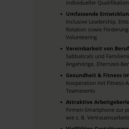
individueller Qualifikati
w
a
Umfassende Entwicklu
h
Inclusive Leadership, En
l
Rotation sowie Förderung
Volunteering
Vereinbarkeit von Beruf
Sabbaticals und Familiense
Angehörige, Elternzeit-B
Gesundheit & Fitness i
Kooperation mit Fitness-A
Teamevents
Attraktive Arbeitgeberl
Firmen-Smartphone zur pr
wie z. B. Vertrauensarbei
Vielfältige Gestaltungs