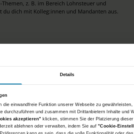
Themen, z. B. im Bereich Lohnsteuer und
ht du dich mit Kolleg:innen und Mandanten aus.
ein Skillset:
Details
wissenschaften mit Schwerpunkt
ngen
rn oder Accounting, alternativ abgeschlossene
um die einwandfreie Funktion unserer Webseite zu gewährleisten, 
tsprechender Weiterbildung
e durchzuführen und zusammen mit Drittanbietern Inhalte und W
ahrung
im operativen Personalwesen, Lohn- und
okies akzeptieren"
klicken, stimmen Sie der Platzierung dieser
erzeit ablehnen oder verwalten, indem Sie auf
"Cookie-Einstel
 sowie in der Anwendung des Arbeitsrechts im
räferenzen kann es sein, dass die volle Funktionalität oder das 