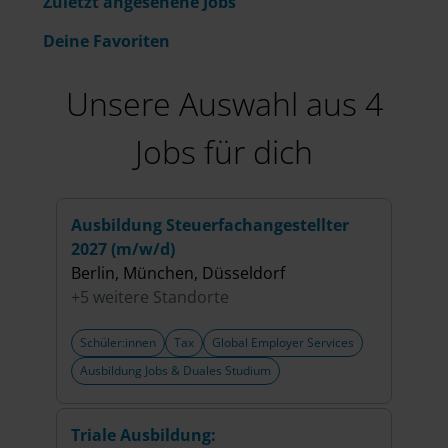
Zuletzt angesehene Jobs
Deine Favoriten
Unsere Auswahl aus 4
Jobs für dich
Ausbildung Steuerfachangestellter
Dual
2027 (m/w/d)
Prüf
Berlin, München, Düsseldorf
Münc
+5 weitere Standorte
+4 w
Schüler:innen
Tax
Global Employer Services
Schü
Ausbildung Jobs & Duales Studium
Ausb
Triale Ausbildung:
Schü