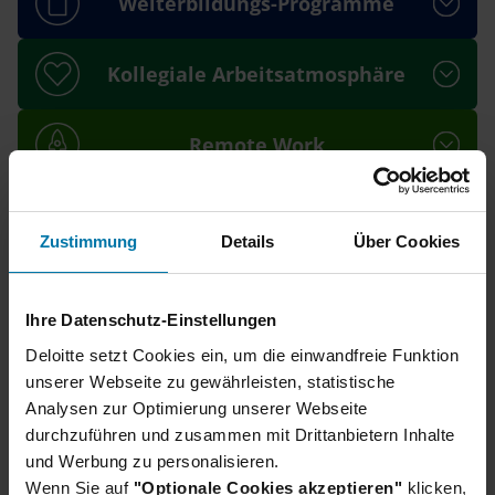
Weiterbildungs-Programme
Kollegiale Arbeitsatmosphäre
Remote Work
Zustimmung
Details
Über Cookies
Job Matching
Ihre Datenschutz-Einstellungen
Du bist dir nicht sicher, ob die Stelle zu dir passt?
Deloitte setzt Cookies ein, um die einwandfreie Funktion
Finde es heraus: Lade deinen Lebenslauf hoch und lass
unserer Webseite zu gewährleisten, statistische
dir passende Stellen vorschlagen.
Analysen zur Optimierung unserer Webseite
durchzuführen und zusammen mit Drittanbietern Inhalte
und Werbung zu personalisieren.
Nutze unser
Job Matching
Wenn Sie auf
"Optionale Cookies akzeptieren"
klicken,