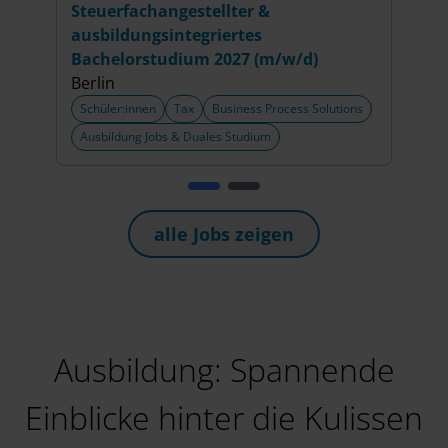
Steuerfachangestellter &
Smar
ausbildungsintegriertes
Düss
Bachelorstudium 2027 (m/w/d)
+1 w
Berlin
Schü
Schüler:innen
Tax
Business Process Solutions
Recr
Ausbildung Jobs & Duales Studium
alle Jobs zeigen
Ausbildung: Spannende
Einblicke hinter die Kulissen