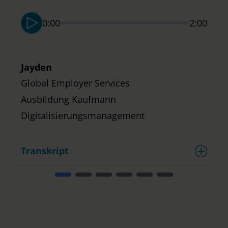
N
0:00
2:00
E
D
Jayden
Global Employer Services
Ausbildung Kaufmann
Digitalisierungsmanagement
Transkript
T