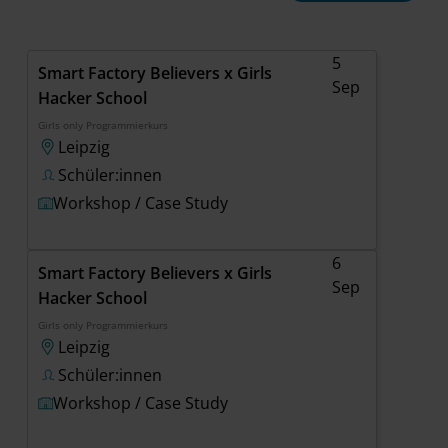
Geschäftsbereich
5
Smart Factory Believers x Girls
Sep
Zielgruppe
Hacker School
Girls only Programmierkurs
Leipzig
Eventformat
Schüler:innen
Workshop / Case Study
Bundesland
6
Smart Factory Believers x Girls
Monat
Sep
Hacker School
Girls only Programmierkurs
Event finden
Leipzig
Schüler:innen
Filter löschen
Workshop / Case Study