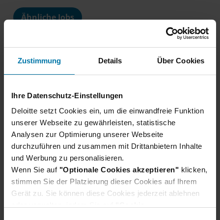
Ähnliche Jobs
Zuletzt angesehene Jobs
Deine Favoriten
Zustimmung
Details
Über Cookies
Unsere Auswahl aus 6
Ihre Datenschutz-Einstellungen
Jobs für dich
Deloitte setzt Cookies ein, um die einwandfreie Funktion
unserer Webseite zu gewährleisten, statistische
Analysen zur Optimierung unserer Webseite
Consultant als Quereinsteiger
Cons
durchzuführen und zusammen mit Drittanbietern Inhalte
Steuerberatung - Tax (m/w/d)
Münc
und Werbung zu personalisieren.
Stuttgart, München, Mannheim
Wenn Sie auf
"Optionale Cookies akzeptieren"
klicken,
+10 weitere Standorte
stimmen Sie der Platzierung dieser Cookies auf Ihrem
Gerät zu. Sie können diese Cookies jederzeit ablehnen
Absolvent:innen
Tax
Steuerberatung
Abso
oder verwalten, indem Sie auf
"Cookie-
Einstellungen"
klicken. Je nach den von Ihnen
Merg