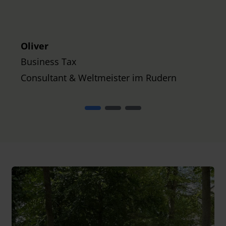
K
M
M
Oliver
Business Tax
Consultant & Weltmeister im Rudern
T