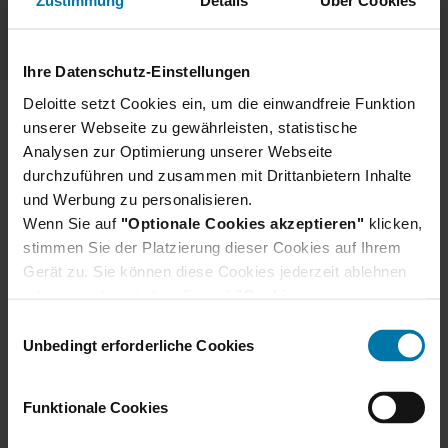
Zustimmung
Details
Über Cookies
Ihre Datenschutz-Einstellungen
Deloitte setzt Cookies ein, um die einwandfreie Funktion
unserer Webseite zu gewährleisten, statistische
Über Deloitte
Analysen zur Optimierung unserer Webseite
Rechtliche Hinweise
durchzuführen und zusammen mit Drittanbietern Inhalte
und Werbung zu personalisieren.
Cookies
Wenn Sie auf
"Optionale Cookies akzeptieren"
klicken,
stimmen Sie der Platzierung dieser Cookies auf Ihrem
Impressum
Gerät zu. Sie können diese Cookies jederzeit ablehnen
oder verwalten, indem Sie auf
Datenschutzhinweise
"Cookie-
Einstellungen"
klicken. Je nach den von Ihnen
Einwilligungsauswahl
Datenschutzhinweise Bewerber
gewählten Cookie-Präferenzen kann es sein, dass die
Unbedingt erforderliche Cookies
volle Funktionalität oder das personalisierte
Nutzererlebnis dieser Website nicht zur Verfügung
Funktionale Cookies
stehen.
Darüber hinaus willigen Sie gem. Art. 49 Abs. 1 DSGVO