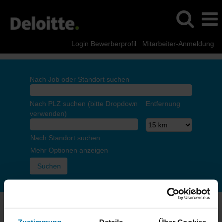
Login Bewerberprofil
Mitarbeiter-Anmeldung
Nach Job oder Standort suchen
Nach PLZ suchen (bitte Dropdown
Entfernung
verwenden)
Nach Standort suchen
Mehr Optionen anzeigen
Die Seite, die du aufrufen möchtest, ist nur für Mitarbeitende
bestimmt. Bitte melde dich an.