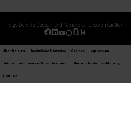
Folge Deloitte Deutschland Karriere auf unseren Kanälen.
Über Deloitte
Rechtliche Hinweise
Cookies
Impressum
Datenschutzhinweise Bewerber:innen
Barrierefreiheitserklärung
Sitemap
© 2026 Deloitte bezieht sich auf Deloitte Touche Tohmatsu Limited (DTTL), ihr
weltweites Netzwerk von Mitgliedsunternehmen und ihre verbundenen Unternehmen
(zusammen die „Deloitte-Organisation“). DTTL (auch „Deloitte Global“ genannt) und
jedes ihrer Mitgliedsunternehmen sowie ihre verbundenen Unternehmen sind
rechtlich selbstständige und unabhängige Unternehmen, die sich gegenüber Dritten
nicht gegenseitig verpflichten oder binden können. DTTL, jedes DTTL-
Mitgliedsunternehmen und verbundene Unternehmen haften nur für ihre eigenen
Handlungen und Unterlassungen und nicht für die der anderen. DTTL erbringt selbst
keine Leistungen gegenüber Kunden. Weitere Informationen finden Sie unter
www.deloitte.com/de/UeberUns
.