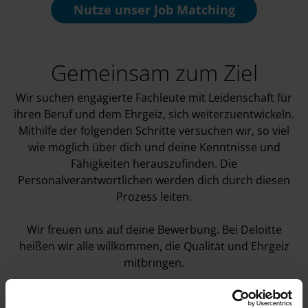
Nutze unser
Job Matching
Gemeinsam zum Ziel
Wir suchen engagierte Fachleute mit Leidenschaft für
ihren Beruf und dem Ehrgeiz, sich weiterzuentwickeln.
Mithilfe der folgenden Schritte versuchen wir, so viel
wie möglich über dich und deine Kenntnisse und
Fähigkeiten herauszufinden. Die
Personalverantwortlichen werden dich durch diesen
Prozess leiten.
Wir freuen uns auf deine Bewerbung. Bei Deloitte
heißen wir alle willkommen, die Qualität und Ehrgeiz
mitbringen.