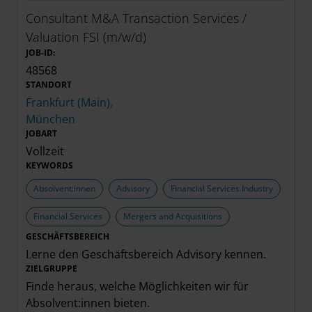
Consultant M&A Transaction Services /
Valuation FSI (m/w/d)
JOB-ID:
48568
STANDORT
Frankfurt (Main),
München
JOBART
Vollzeit
KEYWORDS
Absolvent:innen
Advisory
Financial Services Industry
Financial Services
Mergers and Acquisitions
GESCHÄFTSBEREICH
Lerne den Geschäftsbereich
Advisory
kennen.
ZIELGRUPPE
Finde heraus, welche Möglichkeiten wir für
Absolvent:innen
bieten.