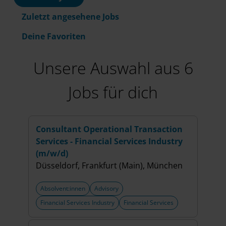
Zuletzt angesehene Jobs
Deine Favoriten
Unsere Auswahl aus 6
Jobs für dich
Consultant Operational Transaction
Cons
Services - Financial Services Industry
Dili
(m/w/d)
Leipz
Düsseldorf, Frankfurt (Main), München
+5 w
Absolvent:innen
Advisory
Abso
Financial Services Industry
Financial Services
Merg