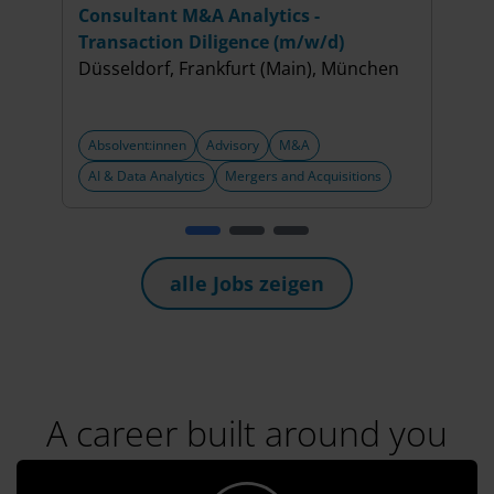
Consultant M&A Analytics -
Cons
Transaction Diligence (m/w/d)
Dili
Düsseldorf, Frankfurt (Main), München
(m/w
Düss
Absolvent:innen
Advisory
M&A
Abso
AI & Data Analytics
Mergers and Acquisitions
Merg
alle Jobs zeigen
A career built around you