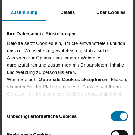
Zustimmung
Details
Über Cookies
Unser Bewerbungsprozess
Ihre Datenschutz-Einstellungen
Deloitte setzt Cookies ein, um die einwandfreie Funktion
Wir verraten dir, wie du dich am besten
unserer Webseite zu gewährleisten, statistische
vorbereiten und was du bei deiner Bewerbung
Analysen zur Optimierung unserer Webseite
beachten solltest.
durchzuführen und zusammen mit Drittanbietern Inhalte
Erfahre hier mehr
und Werbung zu personalisieren.
Wenn Sie auf
"Optionale Cookies akzeptieren"
klicken,
stimmen Sie der Platzierung dieser Cookies auf Ihrem
Gerät zu. Sie können diese Cookies jederzeit ablehnen
oder verwalten, indem Sie auf
"Cookie-
Einstellungen"
klicken. Je nach den von Ihnen
E
gewählten Cookie-Präferenzen kann es sein, dass die
Unbedingt erforderliche Cookies
i
volle Funktionalität oder das personalisierte
n
Nutzererlebnis dieser Website nicht zur Verfügung
w
Funktionale Cookies