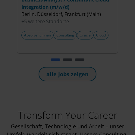
Integration (m/w/d)
Ente
Berlin, Düsseldorf, Frankfurt (Main)
(m/w
+5 weitere Standorte
Berli
+5 w
Absolvent:innen
Consulting
Oracle
Cloud
Abso
alle Jobs zeigen
Transform Your Career
Gesellschaft, Technologie und Arbeit – unser
Umfeld wandelt sich rasant. Unsere Consulting-