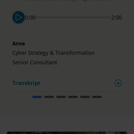
S
0:00
2:00
Arne
Cyber Strategy & Transformation
Senior Consultant
Transkript
T