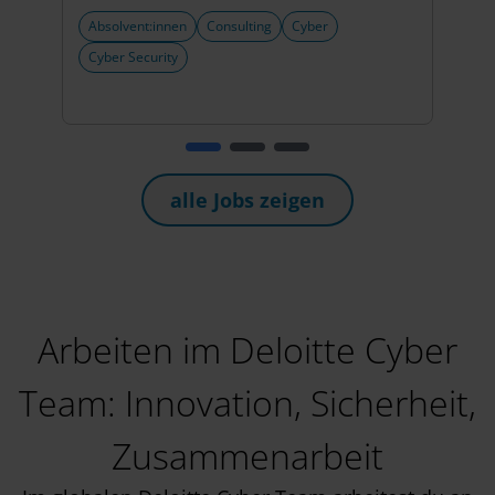
+4 w
Absolvent:innen
Consulting
Cyber
Abso
Cyber Security
Exte
Trai
alle Jobs zeigen
Arbeiten im Deloitte Cyber
Team: Innovation, Sicherheit,
Zusammenarbeit