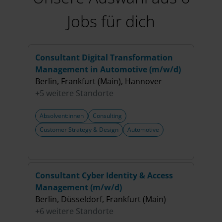
Jobs für dich
Consultant Digital Transformation
Cons
Management in Automotive (m/w/d)
Berli
Berlin, Frankfurt (Main), Hannover
+7 w
+5 weitere Standorte
Absolvent:innen
Consulting
Abso
Customer Strategy & Design
Automotive
Cybe
Consultant Cyber Identity & Access
Trai
Management (m/w/d)
im B
Berlin, Düsseldorf, Frankfurt (Main)
(m/w
+6 weitere Standorte
Berli