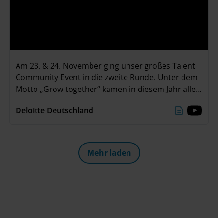
Am 23. & 24. November ging unser großes Talent
Community Event in die zweite Runde. Unter dem
Motto „Grow together“ kamen in diesem Jahr alle
Teilnehmenden in unserer neuen Event Location
Deloitte Deutschland
„The Stage“ im Deloitte Office in Düsseldorf
zusammen. Zwei ereignisreiche Tage mit
spannenden Einzelgesprächen, einem interaktiven
Deloitte Greenhouse Workshop und viel Zeit zum
Mehr laden
Networken liegen hinter uns. Ein großes Danke an
alle, die dabei waren!