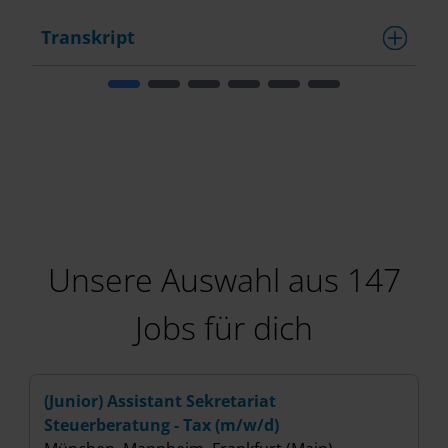
Transkript
T
Unsere Auswahl aus 147
Jobs für dich
(Junior) Assistant Sekretariat
(
Steuerberatung - Tax (m/w/d)
(