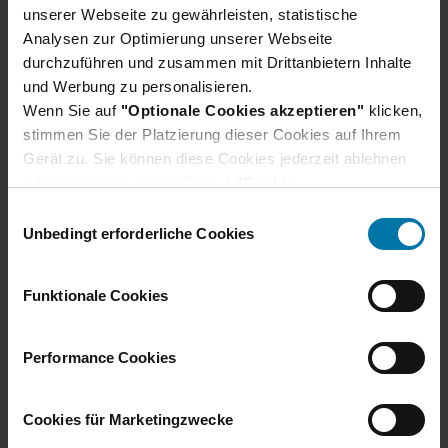
unserer Webseite zu gewährleisten, statistische
Analysen zur Optimierung unserer Webseite
Mehr erfahren
durchzuführen und zusammen mit Drittanbietern Inhalte
und Werbung zu personalisieren.
Wenn Sie auf
"Optionale Cookies akzeptieren"
klicken,
stimmen Sie der Platzierung dieser Cookies auf Ihrem
Gerät zu. Sie können diese Cookies jederzeit ablehnen
oder verwalten, indem Sie auf
"Cookie-
Einstellungen"
klicken. Je nach den von Ihnen
E
gewählten Cookie-Präferenzen kann es sein, dass die
Unbedingt erforderliche Cookies
i
volle Funktionalität oder das personalisierte
n
Nutzererlebnis dieser Website nicht zur Verfügung
w
Funktionale Cookies
stehen.
i
Darüber hinaus willigen Sie gem. Art. 49 Abs. 1 DSGVO
l
ein, dass auch Anbieter in den USA Ihre Daten
Consulting
l
Performance Cookies
verarbeiten. In diesem Fall ist es möglich, dass die
i
übermittelten Daten durch lokale Behörden verarbeitet
Mehr erfahren
g
Cookies für Marketingzwecke
werden.
u
Weitere Informationen finden Sie im
Cookie-Hinweis
.