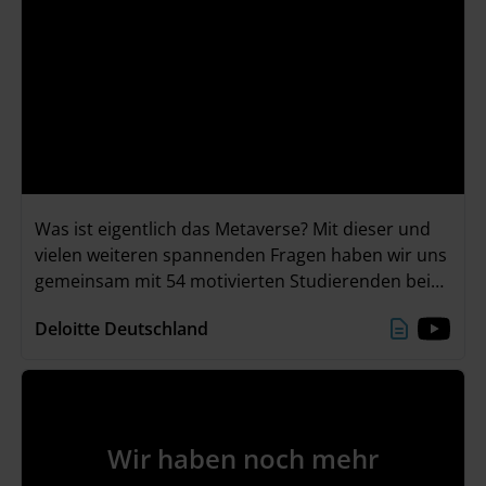
Was ist eigentlich das Metaverse? Mit dieser und
vielen weiteren spannenden Fragen haben wir uns
gemeinsam mit 54 motivierten Studierenden bei
unserem „The Metaverse Experience – Karriere-
Deloitte Deutschland
Event mit Zukunftsperspektive“ am 22./23. Juni
beschäftigt. Neben spannenden Keynotes, einer
Panel-Diskussion mit Q&A und einer eigenen VR-
Experience, waren unsere Highlights vor allem die
Erstellung von Social Avataren und das
Wir haben noch mehr
unvergessliche Abendevent!