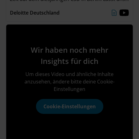
gemeinsam das Gefühl der Verbundenheit mit in
Deloitte Deutschland
unseren Alltag nehmen und weiterhin Vielfalt &
Inklusion feiern! 🌈💜
Wir haben noch mehr
Insights für dich
Um dieses Video und ähnliche Inhalte
anzusehen, ändere bitte deine Cookie-
Einstellungen
Cookie-Einstellungen