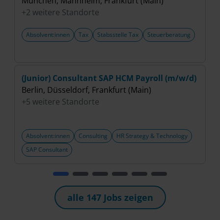
München, Mannheim, Frankfurt (Main)
B
+2 weitere Standorte
+
Absolvent:innen
Tax
Stabsstelle Tax
Steuerberatung
(Junior) Consultant SAP HCM Payroll (m/w/d)
A
Berlin, Düsseldorf, Frankfurt (Main)
C
+5 weitere Standorte
B
+
Absolvent:innen
Consulting
HR Strategy & Technology
SAP Consultant
alle 147 Jobs zeigen