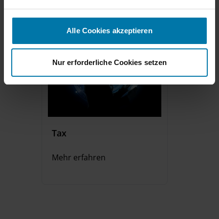
n
g
s
Alle Cookies akzeptieren
a
u
s
Nur erforderliche Cookies setzen
w
a
h
l
Tax
Mehr erfahren