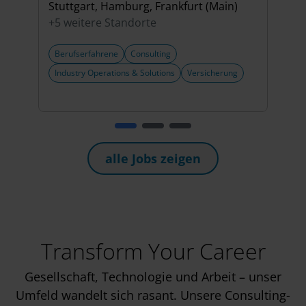
Stuttgart, Hamburg, Frankfurt (Main)
Berli
+5 weitere Standorte
+6 w
Berufserfahrene
Consulting
Beru
Industry Operations & Solutions
Versicherung
alle Jobs zeigen
Transform Your Career
Gesellschaft, Technologie und Arbeit – unser
Umfeld wandelt sich rasant. Unsere Consulting-