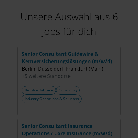
Unsere Auswahl aus 6
Jobs für dich
Senior Consultant Guidewire &
(Sen
Kernversicherungslösungen (m/w/d)
(m/w
Berlin, Düsseldorf, Frankfurt (Main)
Berli
+5 weitere Standorte
+5 w
Berufserfahrene
Consulting
Beru
Industry Operations & Solutions
HR S
Senior Consultant Insurance
Sale
Operations / Core Insurance (m/w/d)
(m/w