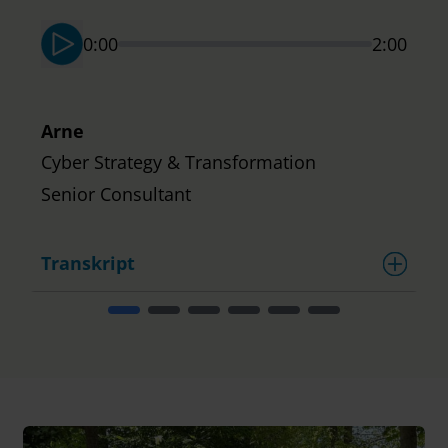
S
0:00
2:00
Arne
Cyber Strategy & Transformation
Senior Consultant
Transkript
T