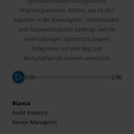
Jahresabschlüssen und effizienter
Projektorganisation. Erfahre, wie sie ihre
Expertise in der Konsumgüter-, Einzelhandels-
und Automobilindustrie einbringt und mit
einem Manager-Stammtisch jüngere
M
Kolleg:innen auf dem Weg zum
T
Wirtschaftsprüferexamen unterstützt.
S
0:00
2:00
Bianca
Audit Industry
Senior Managerin