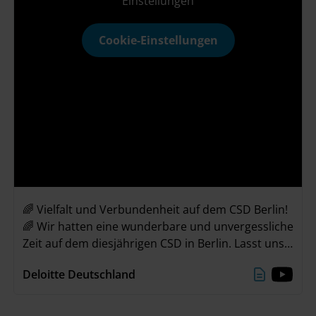
Einstellungen
Cookie-Einstellungen
🌈 Vielfalt und Verbundenheit auf dem CSD Berlin!
🌈 Wir hatten eine wunderbare und unvergessliche
Zeit auf dem diesjährigen CSD in Berlin. Lasst uns
gemeinsam das Gefühl der Verbundenheit mit in
Deloitte Deutschland
unseren Alltag nehmen und weiterhin Vielfalt &
Inklusion feiern! 🌈💜