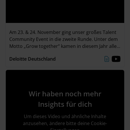
Am 23. & 24. November ging unser großes Talent
Community Event in die zweite Runde. Unter dem
Motto „Grow together“ kamen in diesem Jahr alle
Teilnehmenden in unserer neuen Event Location
Deloitte Deutschland
„The Stage“ im Deloitte Office in Düsseldorf
zusammen. Zwei ereignisreiche Tage mit
spannenden Einzelgesprächen, einem interaktiven
Deloitte Greenhouse Workshop und viel Zeit zum
Networken liegen hinter uns. Ein großes Danke an
Wir haben noch mehr
alle, die dabei waren!
Insights für dich
Um dieses Video und ähnliche Inhalte
anzusehen, ändere bitte deine Cookie-