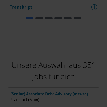
Transkript
T
Unsere Auswahl aus 351
Jobs für dich
(Senior) Associate Debt Advisory (m/w/d)
(
Frankfurt (Main)
I
B