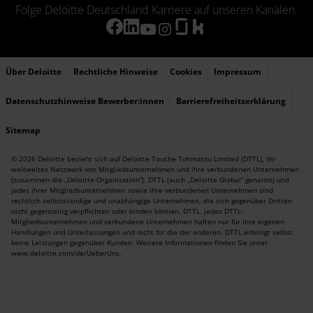
Folge Deloitte Deutschland Karriere auf unseren Kanälen.
Über Deloitte
Rechtliche Hinweise
Cookies
Impressum
Datenschutzhinweise Bewerber:innen
Barrierefreiheitserklärung
Sitemap
© 2026 Deloitte bezieht sich auf Deloitte Touche Tohmatsu Limited (DTTL), ihr
weltweites Netzwerk von Mitgliedsunternehmen und ihre verbundenen Unternehmen
(zusammen die „Deloitte-Organisation“). DTTL (auch „Deloitte Global“ genannt) und
jedes ihrer Mitgliedsunternehmen sowie ihre verbundenen Unternehmen sind
rechtlich selbstständige und unabhängige Unternehmen, die sich gegenüber Dritten
nicht gegenseitig verpflichten oder binden können. DTTL, jedes DTTL-
Mitgliedsunternehmen und verbundene Unternehmen haften nur für ihre eigenen
Handlungen und Unterlassungen und nicht für die der anderen. DTTL erbringt selbst
keine Leistungen gegenüber Kunden. Weitere Informationen finden Sie unter
www.deloitte.com/de/UeberUns
.