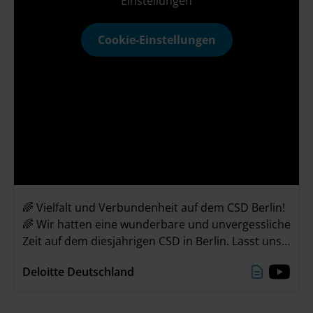
Einstellungen
Cookie-Einstellungen
🌈 Vielfalt und Verbundenheit auf dem CSD Berlin!
🌈 Wir hatten eine wunderbare und unvergessliche
Zeit auf dem diesjährigen CSD in Berlin. Lasst uns
gemeinsam das Gefühl der Verbundenheit mit in
Deloitte Deutschland
unseren Alltag nehmen und weiterhin Vielfalt &
Inklusion feiern! 🌈💜