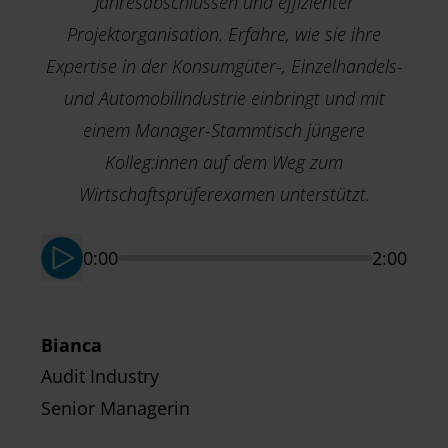
Jahresabschlüssen und effizienter
Projektorganisation. Erfahre, wie sie ihre
Expertise in der Konsumgüter-, Einzelhandels-
und Automobilindustrie einbringt und mit
einem Manager-Stammtisch jüngere
M
Kolleg:innen auf dem Weg zum
T
Wirtschaftsprüferexamen unterstützt.
S
0:00
2:00
Bianca
Audit Industry
Senior Managerin