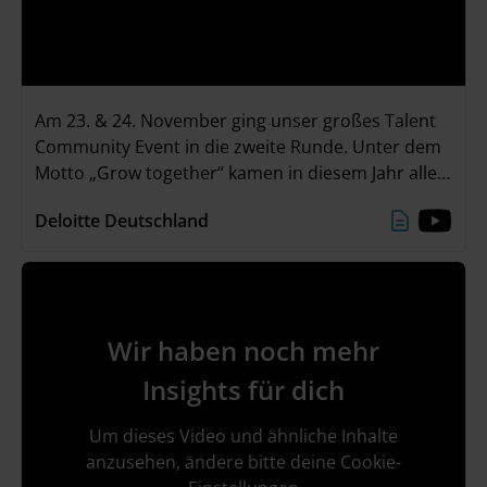
Am 23. & 24. November ging unser großes Talent
Community Event in die zweite Runde. Unter dem
Motto „Grow together“ kamen in diesem Jahr alle
Teilnehmenden in unserer neuen Event Location
Deloitte Deutschland
„The Stage“ im Deloitte Office in Düsseldorf
zusammen. Zwei ereignisreiche Tage mit
spannenden Einzelgesprächen, einem interaktiven
Deloitte Greenhouse Workshop und viel Zeit zum
Networken liegen hinter uns. Ein großes Danke an
Wir haben noch mehr
alle, die dabei waren!
Insights für dich
Um dieses Video und ähnliche Inhalte
anzusehen, ändere bitte deine Cookie-