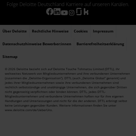
Folge Deloitte Deutschland Karriere auf unseren Kanälen.
Über Deloitte
Rechtliche Hinweise
Cookies
Impressum
Datenschutzhinweise Bewerber:innen
Barrierefreiheitserklärung
Sitemap
© 2026 Deloitte bezieht sich auf Deloitte Touche Tohmatsu Limited (DTTL), ihr
weltweites Netzwerk von Mitgliedsunternehmen und ihre verbundenen Unternehmen
(zusammen die „Deloitte-Organisation“). DTTL (auch „Deloitte Global“ genannt) und
jedes ihrer Mitgliedsunternehmen sowie ihre verbundenen Unternehmen sind
rechtlich selbstständige und unabhängige Unternehmen, die sich gegenüber Dritten
nicht gegenseitig verpflichten oder binden können. DTTL, jedes DTTL-
Mitgliedsunternehmen und verbundene Unternehmen haften nur für ihre eigenen
Handlungen und Unterlassungen und nicht für die der anderen. DTTL erbringt selbst
keine Leistungen gegenüber Kunden. Weitere Informationen finden Sie unter
www.deloitte.com/de/UeberUns
.