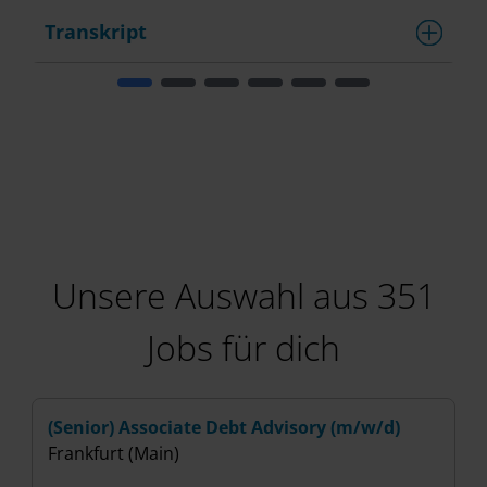
Transkript
T
Unsere Auswahl aus 351
Jobs für dich
(Senior) Associate Debt Advisory (m/w/d)
(
Frankfurt (Main)
I
B