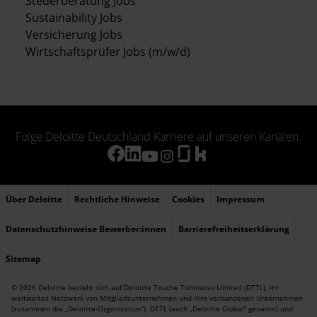
Steuerberatung Jobs
Sustainability Jobs
Versicherung Jobs
Wirtschaftsprüfer Jobs (m/w/d)
Folge Deloitte Deutschland Karriere auf unseren Kanälen.
Über Deloitte
Rechtliche Hinweise
Cookies
Impressum
Datenschutzhinweise Bewerber:innen
Barrierefreiheitserklärung
Sitemap
© 2026 Deloitte bezieht sich auf Deloitte Touche Tohmatsu Limited (DTTL), ihr
weltweites Netzwerk von Mitgliedsunternehmen und ihre verbundenen Unternehmen
(zusammen die „Deloitte-Organisation“). DTTL (auch „Deloitte Global“ genannt) und