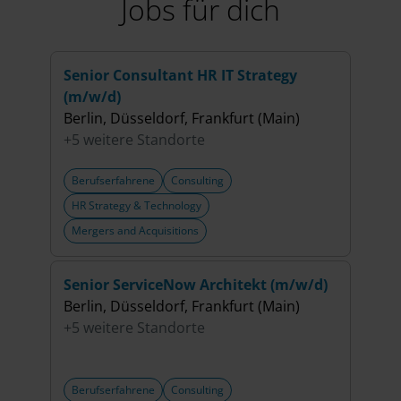
Jobs für dich
Senior Consultant HR IT Strategy
(Sen
(m/w/d)
Oper
Berlin, Düsseldorf, Frankfurt (Main)
Berl
+5 weitere Standorte
+5 w
Berufserfahrene
Consulting
Beru
HR Strategy & Technology
HR S
Mergers and Acquisitions
Merg
Senior ServiceNow Architekt (m/w/d)
Seni
Berlin, Düsseldorf, Frankfurt (Main)
& Ma
+5 weitere Standorte
Düss
+1 w
Berufserfahrene
Consulting
Beru