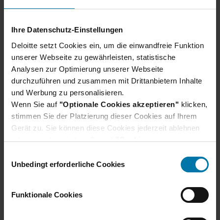
beachten solltest.
Erfahre hier mehr
Ihre Datenschutz-Einstellungen
Deloitte setzt Cookies ein, um die einwandfreie Funktion
unserer Webseite zu gewährleisten, statistische
Analysen zur Optimierung unserer Webseite
durchzuführen und zusammen mit Drittanbietern Inhalte
und Werbung zu personalisieren.
Wenn Sie auf
"Optionale Cookies akzeptieren"
klicken,
stimmen Sie der Platzierung dieser Cookies auf Ihrem
Gerät zu. Sie können diese Cookies jederzeit ablehnen
oder verwalten, indem Sie auf
"Cookie-
Einstellungen"
klicken. Je nach den von Ihnen
E
Du hast noch Fragen?
gewählten Cookie-Präferenzen kann es sein, dass die
Unbedingt erforderliche Cookies
i
volle Funktionalität oder das personalisierte
n
Hier findest du unsere Bewerbungs-FAQs, in
Nutzererlebnis dieser Website nicht zur Verfügung
w
Funktionale Cookies
denen häufig gestellte Fragen direkt beantwortet
stehen.
i
werden.
Darüber hinaus willigen Sie gem. Art. 49 Abs. 1 DSGVO
l
Bewerbungs-FAQs