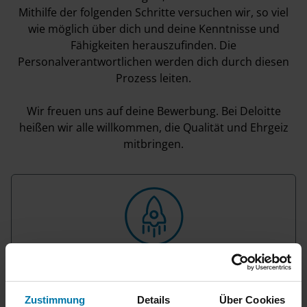
Mithilfe der folgenden Schritte versuchen wir, so viel
wie möglich über dich und deine Kenntnisse und
Fähigkeiten herauszufinden. Die
Personalverantwortlichen werden dich durch diesen
Prozess leiten.
Wir freuen uns auf deine Bewerbung. Bei Deloitte
heißen wir alle willkommen, die Qualität und Ehrgeiz
mitbringen.
Unser Bewerbungsprozess
Wir verraten dir, wie du dich am besten
Zustimmung
Details
Über Cookies
vorbereiten und was du bei deiner Bewerbung