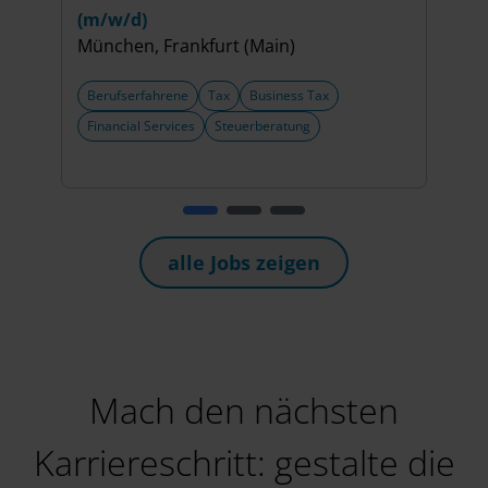
(m/w/d)
(Sch
München, Frankfurt (Main)
(m/w
Berl
Berufserfahrene
Tax
Business Tax
+8 w
Financial Services
Steuerberatung
Beru
Steu
alle Jobs zeigen
Mach den nächsten
Karriereschritt: gestalte die