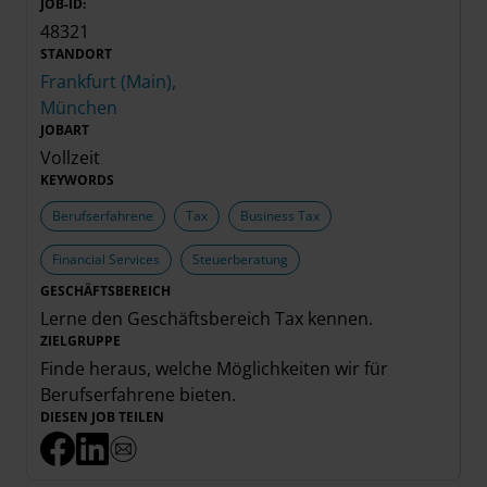
JOB-ID:
48321
STANDORT
Frankfurt (Main),
München
JOBART
Vollzeit
KEYWORDS
Berufserfahrene
Tax
Business Tax
Financial Services
Steuerberatung
GESCHÄFTSBEREICH
Lerne den Geschäftsbereich
Tax
kennen.
ZIELGRUPPE
Finde heraus, welche Möglichkeiten wir für
Berufserfahrene
bieten.
DIESEN JOB TEILEN