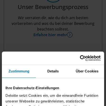
Unser Bewerbungsprozess
Wir verraten dir, wie du dich am besten
vorbereiten und was du bei deiner Bewerbung
beachten solltest.
Erfahre hier mehr
Zustimmung
Details
Über Cookies
Ihre Datenschutz-Einstellungen
Deloitte setzt Cookies ein, um die einwandfreie Funktion
Du hast noch Fragen?
unserer Webseite zu gewährleisten, statistische