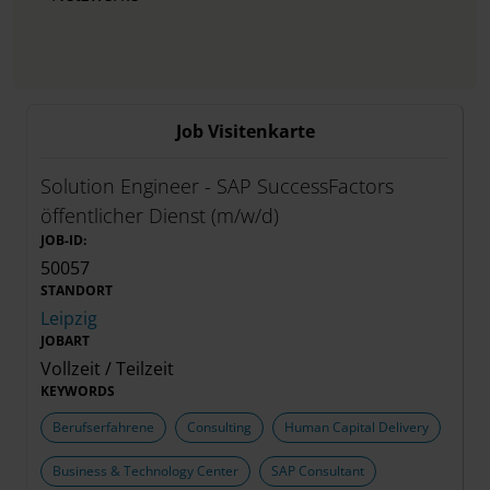
Job Visitenkarte
Solution Engineer - SAP SuccessFactors
öffentlicher Dienst (m/w/d)
JOB-ID:
50057
STANDORT
Leipzig
JOBART
Vollzeit / Teilzeit
KEYWORDS
Berufserfahrene
Consulting
Human Capital Delivery
Business & Technology Center
SAP Consultant