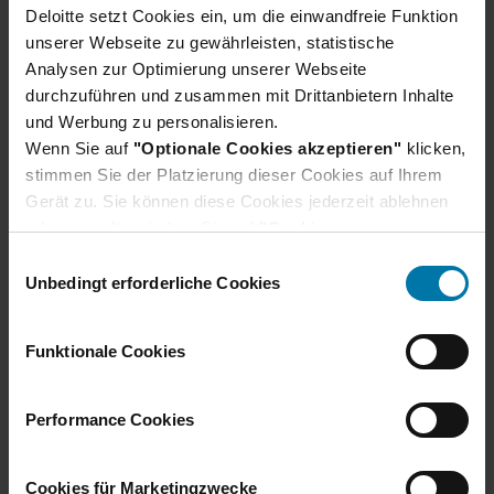
Deloitte setzt Cookies ein, um die einwandfreie Funktion
unserer Webseite zu gewährleisten, statistische
Analysen zur Optimierung unserer Webseite
durchzuführen und zusammen mit Drittanbietern Inhalte
und Werbung zu personalisieren.
Wenn Sie auf
"Optionale Cookies akzeptieren"
klicken,
stimmen Sie der Platzierung dieser Cookies auf Ihrem
Du hast noch Fragen?
Gerät zu. Sie können diese Cookies jederzeit ablehnen
oder verwalten, indem Sie auf
"Cookie-
Hier findest du unsere Bewerbungs-FAQs, in
Einstellungen"
klicken. Je nach den von Ihnen
E
denen häufig gestellte Fragen direkt beantwortet
gewählten Cookie-Präferenzen kann es sein, dass die
Unbedingt erforderliche Cookies
i
werden.
volle Funktionalität oder das personalisierte
n
Bewerbungs-FAQs
Nutzererlebnis dieser Website nicht zur Verfügung
w
Funktionale Cookies
stehen.
i
Darüber hinaus willigen Sie gem. Art. 49 Abs. 1 DSGVO
l
ein, dass auch Anbieter in den USA Ihre Daten
l
Performance Cookies
verarbeiten. In diesem Fall ist es möglich, dass die
i
übermittelten Daten durch lokale Behörden verarbeitet
g
Cookies für Marketingzwecke
werden.