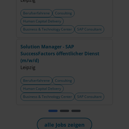
Leipzig
Berufserfahrene
Consulting
Beru
Human Capital Delivery
Engi
Business & Technology Center
SAP Consultant
Busi
Solution Manager - SAP
Seni
SuccessFactors öffentlicher Dienst
Publ
(m/w/d)
Leipz
Leipzig
Berufserfahrene
Consulting
Beru
Human Capital Delivery
Engi
Business & Technology Center
SAP Consultant
Busi
alle Jobs zeigen