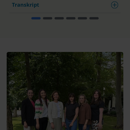
Transkript
T