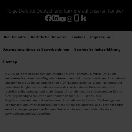
Folge Deloitte Deutschland Karriere auf unseren Kanälen.
Über Deloitte
Rechtliche Hinweise
Cookies
Impressum
Datenschutzhinweise Bewerber:innen
Barrierefreiheitserklärung
Sitemap
© 2026 Deloitte bezieht sich auf Deloitte Touche Tohmatsu Limited (DTTL), ihr
weltweites Netzwerk von Mitgliedsunternehmen und ihre verbundenen Unternehmen
(zusammen die „Deloitte-Organisation“). DTTL (auch „Deloitte Global“ genannt) und
jedes ihrer Mitgliedsunternehmen sowie ihre verbundenen Unternehmen sind
rechtlich selbstständige und unabhängige Unternehmen, die sich gegenüber Dritten
nicht gegenseitig verpflichten oder binden können. DTTL, jedes DTTL-
Mitgliedsunternehmen und verbundene Unternehmen haften nur für ihre eigenen
Handlungen und Unterlassungen und nicht für die der anderen. DTTL erbringt selbst
keine Leistungen gegenüber Kunden. Weitere Informationen finden Sie unter
www.deloitte.com/de/UeberUns
.