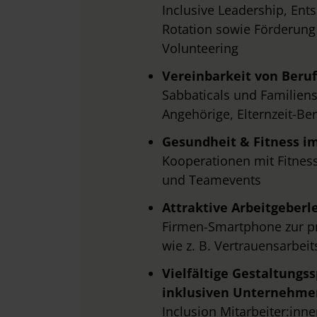
Inclusive Leadership, En
w
Rotation sowie Förderung
a
h
Volunteering
l
Vereinbarkeit von Beruf
Sabbaticals und Familiense
Angehörige, Elternzeit-B
Gesundheit & Fitness i
Kooperationen mit Fitness
und Teamevents
Attraktive Arbeitgeberl
Firmen-Smartphone zur pr
wie z. B. Vertrauensarbei
Vielfältige Gestaltungs
inklusiven Unternehme
Inclusion Mitarbeiter:inn