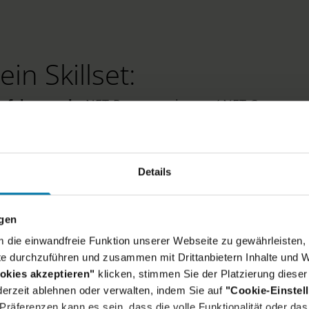
ein Skillset:
erfahrung als
.NET-Programmierung
(.NET Core,
hrung mit Microservices, API-Entwicklung und
ektur.
 SQL Server, Entity Framework und
Details
mit Cloud-Plattformen (Azure bevorzugt) und
/Kubernetes).
ngen
sse in Design Patterns
, Unit-Testing-
um die einwandfreie Funktion unserer Webseite zu gewährleisten, 
ices für skalierbare Systeme.
e durchzuführen und zusammen mit Drittanbietern Inhalte und W
okies akzeptieren"
klicken, stimmen Sie der Platzierung dieser
märkte mit Fokus auf Kredit- und
erzeit ablehnen oder verwalten, indem Sie auf
"Cookie-Einstel
ahlen (VaR, PD/LGD), regulatorische
räferenzen kann es sein, dass die volle Funktionalität oder das 