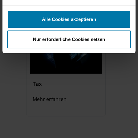
n
g
s
Alle Cookies akzeptieren
a
u
s
Nur erforderliche Cookies setzen
w
a
h
l
Tax
Mehr erfahren