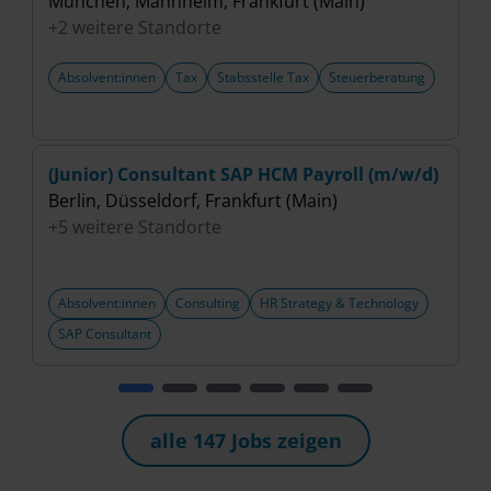
München, Mannheim, Frankfurt (Main)
B
+2 weitere Standorte
+
Absolvent:innen
Tax
Stabsstelle Tax
Steuerberatung
(Junior) Consultant SAP HCM Payroll (m/w/d)
A
Berlin, Düsseldorf, Frankfurt (Main)
C
+5 weitere Standorte
B
+
Absolvent:innen
Consulting
HR Strategy & Technology
SAP Consultant
alle 147 Jobs zeigen