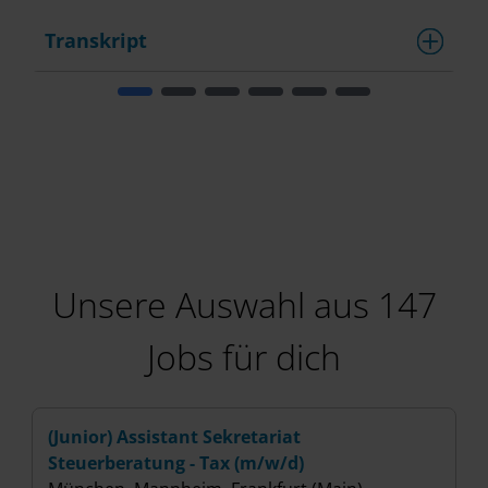
Transkript
T
Unsere Auswahl aus 147
Jobs für dich
(Junior) Assistant Sekretariat
(
Steuerberatung - Tax (m/w/d)
(