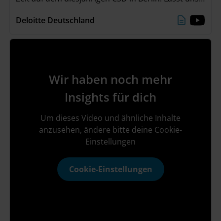
gemeinsam das Gefühl der Verbundenheit mit in
Deloitte Deutschland
unseren Alltag nehmen und weiterhin Vielfalt &
Inklusion feiern! 🌈💜
Wir haben noch mehr
Insights für dich
Um dieses Video und ähnliche Inhalte
anzusehen, ändere bitte deine Cookie-
Einstellungen
Cookie-Einstellungen