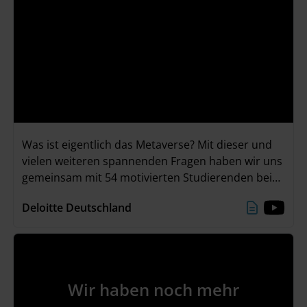
Was ist eigentlich das Metaverse? Mit dieser und
vielen weiteren spannenden Fragen haben wir uns
gemeinsam mit 54 motivierten Studierenden bei
unserem „The Metaverse Experience – Karriere-
Deloitte Deutschland
Event mit Zukunftsperspektive“ am 22./23. Juni
beschäftigt. Neben spannenden Keynotes, einer
Panel-Diskussion mit Q&A und einer eigenen VR-
Experience, waren unsere Highlights vor allem die
Erstellung von Social Avataren und das
Wir haben noch mehr
unvergessliche Abendevent!