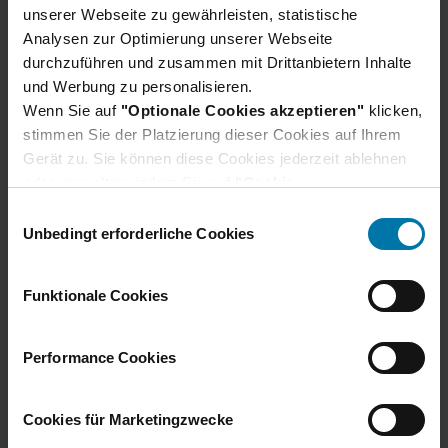
unserer Webseite zu gewährleisten, statistische
Analysen zur Optimierung unserer Webseite
Mehr erfahren
durchzuführen und zusammen mit Drittanbietern Inhalte
und Werbung zu personalisieren.
Wenn Sie auf
"Optionale Cookies akzeptieren"
klicken,
stimmen Sie der Platzierung dieser Cookies auf Ihrem
Gerät zu. Sie können diese Cookies jederzeit ablehnen
oder verwalten, indem Sie auf
"Cookie-
Einstellungen"
klicken. Je nach den von Ihnen
E
gewählten Cookie-Präferenzen kann es sein, dass die
Unbedingt erforderliche Cookies
i
volle Funktionalität oder das personalisierte
n
Nutzererlebnis dieser Website nicht zur Verfügung
w
Funktionale Cookies
stehen.
i
Darüber hinaus willigen Sie gem. Art. 49 Abs. 1 DSGVO
l
ein, dass auch Anbieter in den USA Ihre Daten
Consulting
l
Performance Cookies
verarbeiten. In diesem Fall ist es möglich, dass die
i
übermittelten Daten durch lokale Behörden verarbeitet
Mehr erfahren
g
Cookies für Marketingzwecke
werden.
u
Weitere Informationen finden Sie im
Cookie-Hinweis
.