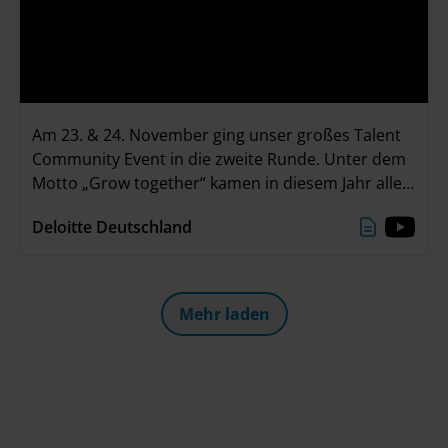
Am 23. & 24. November ging unser großes Talent
Community Event in die zweite Runde. Unter dem
Motto „Grow together“ kamen in diesem Jahr alle
Teilnehmenden in unserer neuen Event Location
Deloitte Deutschland
„The Stage“ im Deloitte Office in Düsseldorf
zusammen. Zwei ereignisreiche Tage mit
spannenden Einzelgesprächen, einem interaktiven
Deloitte Greenhouse Workshop und viel Zeit zum
Mehr laden
Networken liegen hinter uns. Ein großes Danke an
alle, die dabei waren!