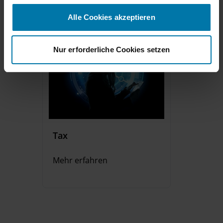
g
s
Alle Cookies akzeptieren
a
u
s
Nur erforderliche Cookies setzen
w
a
h
l
Tax
Mehr erfahren