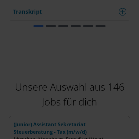
Transkript
T
Unsere Auswahl aus 146
Jobs für dich
(Junior) Assistant Sekretariat
(
Steuerberatung - Tax (m/w/d)
(