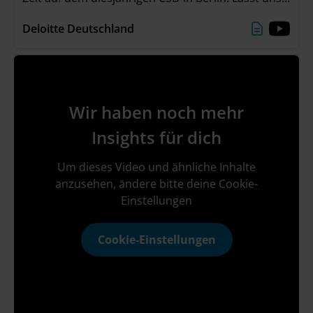
gemeinsam das Gefühl der Verbundenheit mit in
Deloitte Deutschland
unseren Alltag nehmen und weiterhin Vielfalt &
Inklusion feiern! 🌈💜
Wir haben noch mehr
Insights für dich
Um dieses Video und ähnliche Inhalte
anzusehen, ändere bitte deine Cookie-
Einstellungen
Cookie-Einstellungen