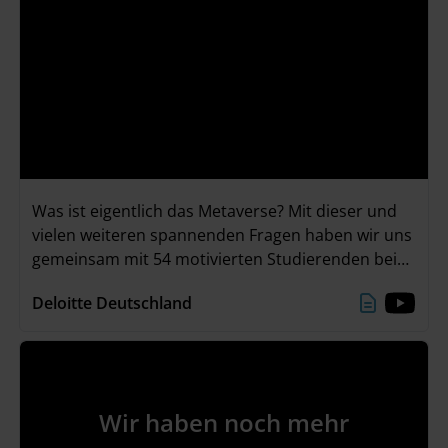
Was ist eigentlich das Metaverse? Mit dieser und
vielen weiteren spannenden Fragen haben wir uns
gemeinsam mit 54 motivierten Studierenden bei
unserem „The Metaverse Experience – Karriere-
Deloitte Deutschland
Event mit Zukunftsperspektive“ am 22./23. Juni
beschäftigt. Neben spannenden Keynotes, einer
Panel-Diskussion mit Q&A und einer eigenen VR-
Experience, waren unsere Highlights vor allem die
Erstellung von Social Avataren und das
Wir haben noch mehr
unvergessliche Abendevent!