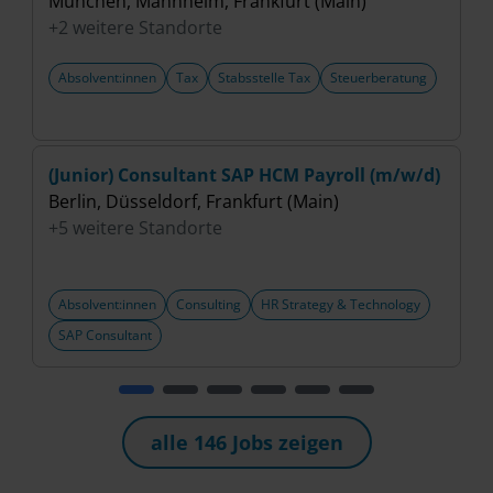
München, Mannheim, Frankfurt (Main)
B
+2 weitere Standorte
+
Absolvent:innen
Tax
Stabsstelle Tax
Steuerberatung
(Junior) Consultant SAP HCM Payroll (m/w/d)
A
Berlin, Düsseldorf, Frankfurt (Main)
C
+5 weitere Standorte
B
+
Absolvent:innen
Consulting
HR Strategy & Technology
SAP Consultant
alle 146 Jobs zeigen