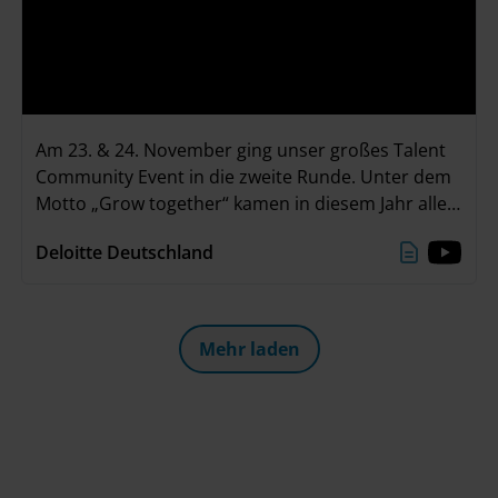
Am 23. & 24. November ging unser großes Talent
Community Event in die zweite Runde. Unter dem
Motto „Grow together“ kamen in diesem Jahr alle
Teilnehmenden in unserer neuen Event Location
Deloitte Deutschland
„The Stage“ im Deloitte Office in Düsseldorf
zusammen. Zwei ereignisreiche Tage mit
spannenden Einzelgesprächen, einem interaktiven
Deloitte Greenhouse Workshop und viel Zeit zum
Mehr laden
Networken liegen hinter uns. Ein großes Danke an
alle, die dabei waren!