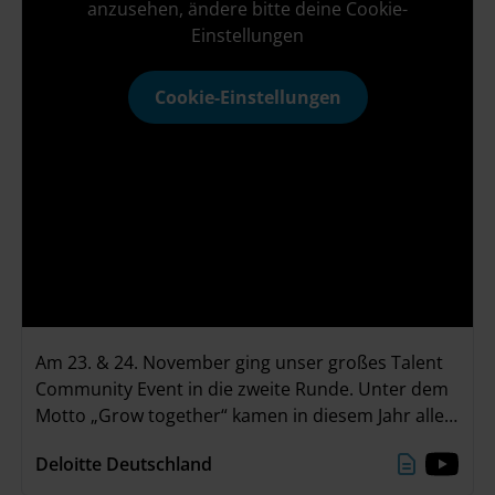
anzusehen, ändere bitte deine Cookie-
Einstellungen
Cookie-Einstellungen
Am 23. & 24. November ging unser großes Talent
Community Event in die zweite Runde. Unter dem
Motto „Grow together“ kamen in diesem Jahr alle
Teilnehmenden in unserer neuen Event Location
Deloitte Deutschland
„The Stage“ im Deloitte Office in Düsseldorf