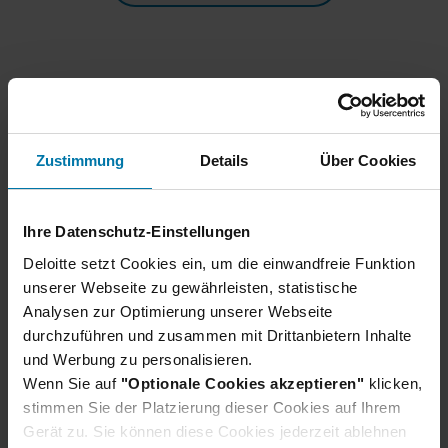
Zustimmung
Details
Über Cookies
Ihre Datenschutz-Einstellungen
Wir haben noch mehr Insights
Deloitte setzt Cookies ein, um die einwandfreie Funktion
für dich
unserer Webseite zu gewährleisten, statistische
Analysen zur Optimierung unserer Webseite
Um dieses Video und ähnliche Inhalte
durchzuführen und zusammen mit Drittanbietern Inhalte
anzusehen, ändere bitte deine Cookie-
und Werbung zu personalisieren.
Einstellungen
Wenn Sie auf
"Optionale Cookies akzeptieren"
klicken,
stimmen Sie der Platzierung dieser Cookies auf Ihrem
Gerät zu. Sie können diese Cookies jederzeit ablehnen
Cookie-Einstellungen