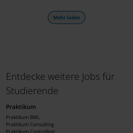
zusammen. Zwei ereignisreiche Tage mit
spannenden Einzelgesprächen, einem interaktiven
Deloitte Greenhouse Workshop und viel Zeit zum
Mehr laden
Networken liegen hinter uns. Ein großes Danke an
alle, die dabei waren!
Entdecke weitere Jobs für
Studierende
Praktikum
Praktikum BWL
Praktikum Consulting
Praktikum Controlling