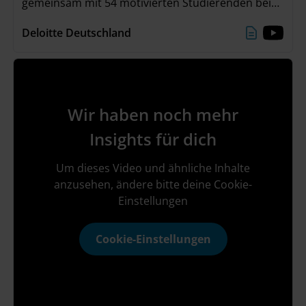
gemeinsam mit 54 motivierten Studierenden bei
unserem „The Metaverse Experience – Karriere-
Deloitte Deutschland
Event mit Zukunftsperspektive“ am 22./23. Juni
beschäftigt. Neben spannenden Keynotes, einer
Panel-Diskussion mit Q&A und einer eigenen VR-
Experience, waren unsere Highlights vor allem die
Erstellung von Social Avataren und das
Wir haben noch mehr
unvergessliche Abendevent!
Insights für dich
Um dieses Video und ähnliche Inhalte
anzusehen, ändere bitte deine Cookie-
Einstellungen
Cookie-Einstellungen