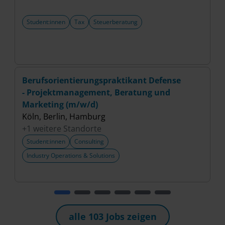
Student:innen
Tax
Steuerberatung
Berufsorientierungspraktikant Defense
P
- Projektmanagement, Beratung und
(
Marketing (m/w/d)
S
Köln, Berlin, Hamburg
+
+1 weitere Standorte
Student:innen
Consulting
Industry Operations & Solutions
alle 103 Jobs zeigen