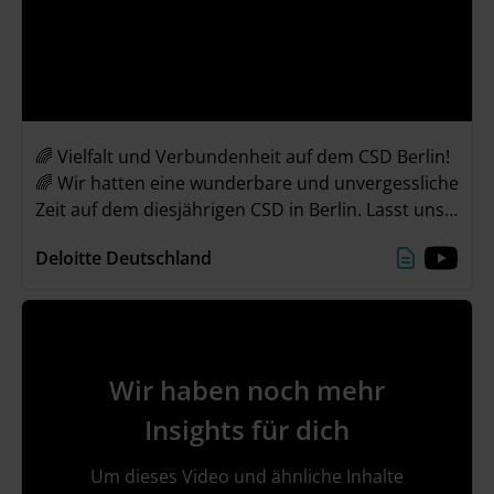
🌈 Vielfalt und Verbundenheit auf dem CSD Berlin!
🌈 Wir hatten eine wunderbare und unvergessliche
Zeit auf dem diesjährigen CSD in Berlin. Lasst uns
gemeinsam das Gefühl der Verbundenheit mit in
Deloitte Deutschland
unseren Alltag nehmen und weiterhin Vielfalt &
Inklusion feiern! 🌈💜
Wir haben noch mehr
Insights für dich
Um dieses Video und ähnliche Inhalte