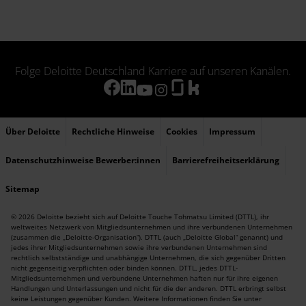
Folge Deloitte Deutschland Karriere auf unseren Kanälen.
Über Deloitte
Rechtliche Hinweise
Cookies
Impressum
Datenschutzhinweise Bewerber:innen
Barrierefreiheitserklärung
Sitemap
© 2026 Deloitte bezieht sich auf Deloitte Touche Tohmatsu Limited (DTTL), ihr
weltweites Netzwerk von Mitgliedsunternehmen und ihre verbundenen Unternehmen
(zusammen die „Deloitte-Organisation“). DTTL (auch „Deloitte Global“ genannt) und
jedes ihrer Mitgliedsunternehmen sowie ihre verbundenen Unternehmen sind
rechtlich selbstständige und unabhängige Unternehmen, die sich gegenüber Dritten
nicht gegenseitig verpflichten oder binden können. DTTL, jedes DTTL-
Mitgliedsunternehmen und verbundene Unternehmen haften nur für ihre eigenen
Handlungen und Unterlassungen und nicht für die der anderen. DTTL erbringt selbst
keine Leistungen gegenüber Kunden. Weitere Informationen finden Sie unter