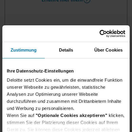
Zustimmung
Details
Über Cookies
Ihre Datenschutz-Einstellungen
Deloitte setzt Cookies ein, um die einwandfreie Funktion
Du hast noch Fragen?
unserer Webseite zu gewährleisten, statistische
Analysen zur Optimierung unserer Webseite
Hier findest du unsere Bewerbungs-FAQs, in
durchzuführen und zusammen mit Drittanbietern Inhalte
denen häufig gestellte Fragen direkt beantwortet
und Werbung zu personalisieren.
werden.
Wenn Sie auf
"Optionale Cookies akzeptieren"
klicken,
Bewerbungs-FAQs
stimmen Sie der Platzierung dieser Cookies auf Ihrem
Gerät zu. Sie können diese Cookies jederzeit ablehnen