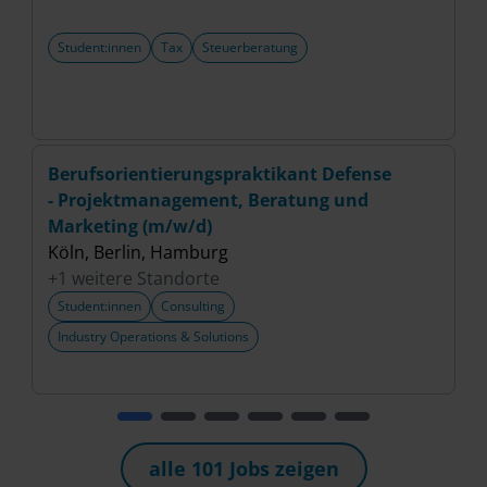
Student:innen
Tax
Steuerberatung
Berufsorientierungspraktikant Defense
P
- Projektmanagement, Beratung und
(
Marketing (m/w/d)
S
Köln, Berlin, Hamburg
+
+1 weitere Standorte
Student:innen
Consulting
Industry Operations & Solutions
alle 101 Jobs zeigen