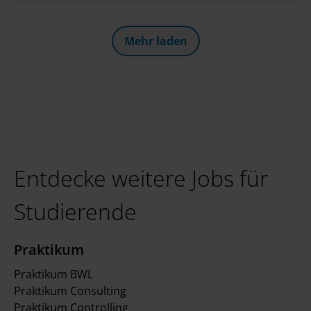
zusammen. Zwei ereignisreiche Tage mit
spannenden Einzelgesprächen, einem interaktiven
Deloitte Greenhouse Workshop und viel Zeit zum
Mehr laden
Networken liegen hinter uns. Ein großes Danke an
alle, die dabei waren!
Entdecke weitere Jobs für
Studierende
Praktikum
Praktikum BWL
Praktikum Consulting
Praktikum Controlling