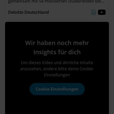
gemeinsam mit 54 motivierten Studierenden bei
unserem „The Metaverse Experience – Karriere-
Deloitte Deutschland
Event mit Zukunftsperspektive“ am 22./23. Juni
beschäftigt. Neben spannenden Keynotes, einer
Panel-Diskussion mit Q&A und einer eigenen VR-
Experience, waren unsere Highlights vor allem die
Erstellung von Social Avataren und das
Wir haben noch mehr
unvergessliche Abendevent!
Insights für dich
Um dieses Video und ähnliche Inhalte
anzusehen, ändere bitte deine Cookie-
Einstellungen
Cookie-Einstellungen