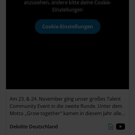
anzusehen, ändere bitte deine Cookie-
Einstellungen
Cookie-Einstellungen
Am 23. & 24. November ging unser großes Talent
Community Event in die zweite Runde. Unter dem
Motto „Grow together“ kamen in diesem Jahr alle
Teilnehmenden in unserer neuen Event Location
Deloitte Deutschland
„The Stage“ im Deloitte Office in Düsseldorf