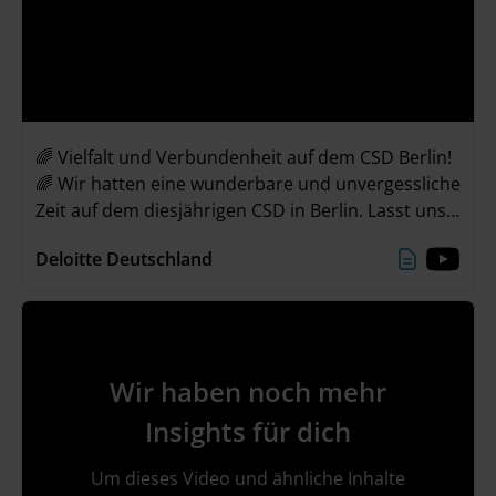
🌈 Vielfalt und Verbundenheit auf dem CSD Berlin!
🌈 Wir hatten eine wunderbare und unvergessliche
Zeit auf dem diesjährigen CSD in Berlin. Lasst uns
gemeinsam das Gefühl der Verbundenheit mit in
Deloitte Deutschland
unseren Alltag nehmen und weiterhin Vielfalt &
Inklusion feiern! 🌈💜
Wir haben noch mehr
Insights für dich
Um dieses Video und ähnliche Inhalte