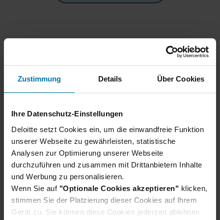
Zustimmung
Details
Über Cookies
Ihre Datenschutz-Einstellungen
Wir haben noch mehr Insights
Deloitte setzt Cookies ein, um die einwandfreie Funktion
für dich
unserer Webseite zu gewährleisten, statistische
Analysen zur Optimierung unserer Webseite
Um dieses Video und ähnliche Inhalte
durchzuführen und zusammen mit Drittanbietern Inhalte
anzusehen, ändere bitte deine Cookie-
und Werbung zu personalisieren.
Einstellungen
Wenn Sie auf
"Optionale Cookies akzeptieren"
klicken,
stimmen Sie der Platzierung dieser Cookies auf Ihrem
Gerät zu. Sie können diese Cookies jederzeit ablehnen
Cookie-Einstellungen