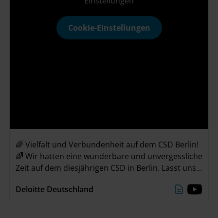
Einstellungen
Cookie-Einstellungen
🌈 Vielfalt und Verbundenheit auf dem CSD Berlin!
🌈 Wir hatten eine wunderbare und unvergessliche
Zeit auf dem diesjährigen CSD in Berlin. Lasst uns
gemeinsam das Gefühl der Verbundenheit mit in
Deloitte Deutschland
unseren Alltag nehmen und weiterhin Vielfalt &
Inklusion feiern! 🌈💜