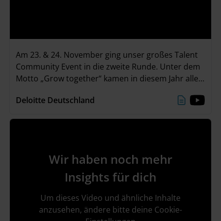
Am 23. & 24. November ging unser großes Talent
Community Event in die zweite Runde. Unter dem
Motto „Grow together“ kamen in diesem Jahr alle
Teilnehmenden in unserer neuen Event Location
Deloitte Deutschland
„The Stage“ im Deloitte Office in Düsseldorf
zusammen. Zwei ereignisreiche Tage mit
spannenden Einzelgesprächen, einem interaktiven
Deloitte Greenhouse Workshop und viel Zeit zum
Networken liegen hinter uns. Ein großes Danke an
Wir haben noch mehr
alle, die dabei waren!
Insights für dich
Um dieses Video und ähnliche Inhalte
anzusehen, ändere bitte deine Cookie-