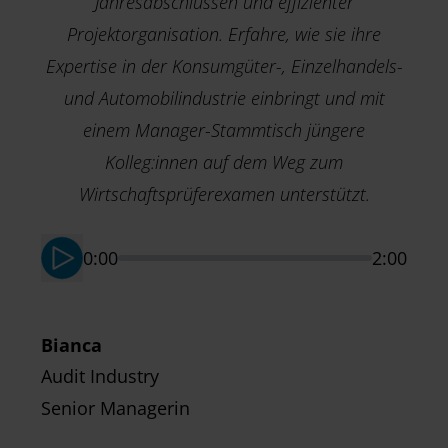
Jahresabschlüssen und effizienter
Projektorganisation. Erfahre, wie sie ihre
Expertise in der Konsumgüter-, Einzelhandels-
und Automobilindustrie einbringt und mit
einem Manager-Stammtisch jüngere
M
Kolleg:innen auf dem Weg zum
T
Wirtschaftsprüferexamen unterstützt.
S
0:00
2:00
Bianca
Audit Industry
Senior Managerin