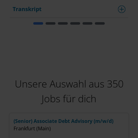
Transkript
T
Unsere Auswahl aus 350
Jobs für dich
(Senior) Associate Debt Advisory (m/w/d)
(
Frankfurt (Main)
I
B