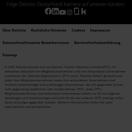
Folge Deloitte Deutschland Karriere auf unseren Kanälen.
Über Deloitte
Rechtliche Hinweise
Cookies
Impressum
Datenschutzhinweise Bewerber:innen
Barrierefreiheitserklärung
Sitemap
© 2026 Deloitte bezieht sich auf Deloitte Touche Tohmatsu Limited (DTTL), ihr
weltweites Netzwerk von Mitgliedsunternehmen und ihre verbundenen Unternehmen
(zusammen die „Deloitte-Organisation“). DTTL (auch „Deloitte Global“ genannt) und
jedes ihrer Mitgliedsunternehmen sowie ihre verbundenen Unternehmen sind
rechtlich selbstständige und unabhängige Unternehmen, die sich gegenüber Dritten
nicht gegenseitig verpflichten oder binden können. DTTL, jedes DTTL-
Mitgliedsunternehmen und verbundene Unternehmen haften nur für ihre eigenen
Handlungen und Unterlassungen und nicht für die der anderen. DTTL erbringt selbst
keine Leistungen gegenüber Kunden. Weitere Informationen finden Sie unter
www.deloitte.com/de/UeberUns
.