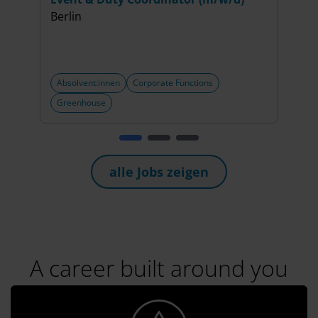
Berlin
Mita
Jahr
Münc
Absolvent:innen
Corporate Functions
Abso
Greenhouse
Peop
alle Jobs zeigen
A career built around you