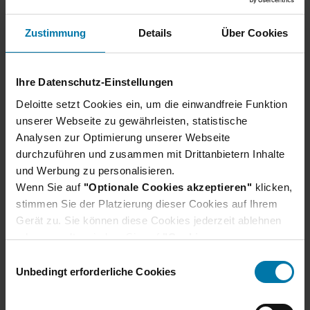
Du hast noch Fragen?
Zustimmung
Details
Über Cookies
Hier findest du unsere Bewerbungs-FAQs, in
denen häufig gestellte Fragen direkt beantwortet
Ihre Datenschutz-Einstellungen
werden.
Deloitte setzt Cookies ein, um die einwandfreie Funktion
Bewerbungs-FAQs
unserer Webseite zu gewährleisten, statistische
Analysen zur Optimierung unserer Webseite
durchzuführen und zusammen mit Drittanbietern Inhalte
und Werbung zu personalisieren.
Wenn Sie auf
"Optionale Cookies akzeptieren"
klicken,
stimmen Sie der Platzierung dieser Cookies auf Ihrem
Gerät zu. Sie können diese Cookies jederzeit ablehnen
oder verwalten, indem Sie auf
"Cookie-
Einstellungen"
klicken. Je nach den von Ihnen
E
gewählten Cookie-Präferenzen kann es sein, dass die
Unbedingt erforderliche Cookies
i
volle Funktionalität oder das personalisierte
n
Ähnliche Jobs
Nutzererlebnis dieser Website nicht zur Verfügung
w