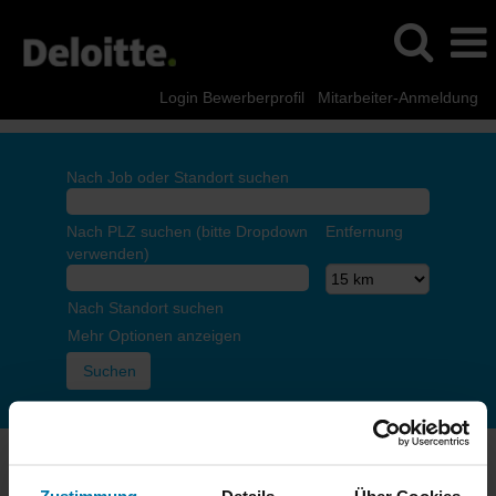
Login Bewerberprofil
Mitarbeiter-Anmeldung
Nach Job oder Standort suchen
Nach PLZ suchen (bitte Dropdown
Entfernung
verwenden)
Nach Standort suchen
Mehr Optionen anzeigen
Die Seite, die du aufrufen möchtest, ist nur für Mitarbeitende
bestimmt. Bitte melde dich an.