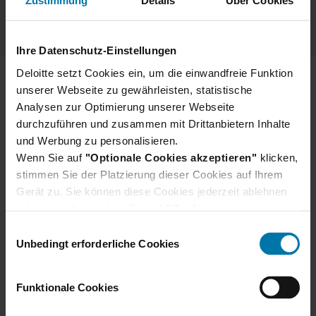
Zustimmung
Details
Über Cookies
Ihre Datenschutz-Einstellungen
Deloitte setzt Cookies ein, um die einwandfreie Funktion
unserer Webseite zu gewährleisten, statistische
Über Deloitte
Analysen zur Optimierung unserer Webseite
Rechtliche Hinweise
durchzuführen und zusammen mit Drittanbietern Inhalte
und Werbung zu personalisieren.
Cookies
Wenn Sie auf
"Optionale Cookies akzeptieren"
klicken,
stimmen Sie der Platzierung dieser Cookies auf Ihrem
Impressum
Gerät zu. Sie können diese Cookies jederzeit ablehnen
oder verwalten, indem Sie auf
Datenschutzhinweise
"Cookie-
Einstellungen"
klicken. Je nach den von Ihnen
Einwilligungsauswahl
Datenschutzhinweise Bewerber
gewählten Cookie-Präferenzen kann es sein, dass die
Unbedingt erforderliche Cookies
volle Funktionalität oder das personalisierte
Nutzererlebnis dieser Website nicht zur Verfügung
Funktionale Cookies
stehen.
Darüber hinaus willigen Sie gem. Art. 49 Abs. 1 DSGVO