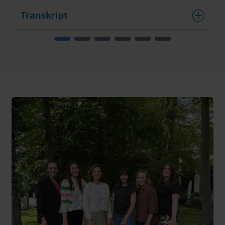
Transkript
T