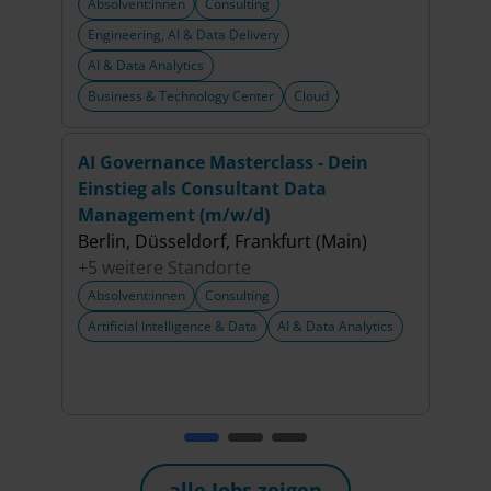
Absolvent:innen
Consulting
Abso
Engineering, AI & Data Delivery
Artif
AI & Data Analytics
Business & Technology Center
Cloud
AI Governance Masterclass - Dein
Cons
Einstieg als Consultant Data
(m/w
Management (m/w/d)
Berl
Berlin, Düsseldorf, Frankfurt (Main)
+5 w
+5 weitere Standorte
Abso
Absolvent:innen
Consulting
Artif
Artificial Intelligence & Data
AI & Data Analytics
alle Jobs zeigen