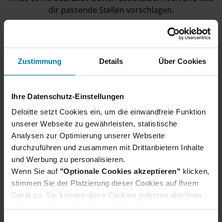
dir passende Stellen vorschlagen.
Nutze unser
Job Matching
Zustimmung
Details
Über Cookies
Gemeinsam zum Ziel
Ihre Datenschutz-Einstellungen
Wir suchen engagierte Fachleute mit Leidenschaft für
Deloitte setzt Cookies ein, um die einwandfreie Funktion
ihren Beruf und dem Ehrgeiz, sich weiterzuentwickeln.
unserer Webseite zu gewährleisten, statistische
Mithilfe der folgenden Schritte versuchen wir, so viel
Analysen zur Optimierung unserer Webseite
wie möglich über dich und deine Kenntnisse und
durchzuführen und zusammen mit Drittanbietern Inhalte
Fähigkeiten herauszufinden. Die
und Werbung zu personalisieren.
Personalverantwortlichen werden dich durch diesen
Wenn Sie auf
"Optionale Cookies akzeptieren"
klicken,
Prozess leiten.
stimmen Sie der Platzierung dieser Cookies auf Ihrem
Gerät zu. Sie können diese Cookies jederzeit ablehnen
Wir freuen uns auf deine Bewerbung. Bei Deloitte
oder verwalten, indem Sie auf
"Cookie-
heißen wir alle willkommen, die Qualität und Ehrgeiz
Einstellungen"
klicken. Je nach den von Ihnen