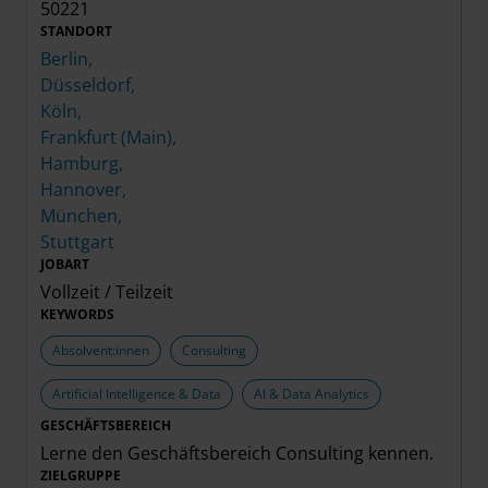
50221
STANDORT
Berlin,
Düsseldorf,
Köln,
Frankfurt (Main),
Hamburg,
Hannover,
München,
Stuttgart
JOBART
Vollzeit / Teilzeit
KEYWORDS
Absolvent:innen
Consulting
Artificial Intelligence & Data
AI & Data Analytics
GESCHÄFTSBEREICH
Lerne den Geschäftsbereich
Consulting
kennen.
ZIELGRUPPE