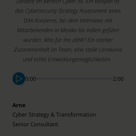
Deloitte im Bereich Cyber ist. Ein Beispiel ist
das Cybersecurity Strategy Assessment eines
DAX-Konzerns, bei dem Interviews mit
Mitarbeitenden in Mexiko bis Indien geführt
wurden. Was für ihn zählt? Ein starker
Zusammenhalt im Team, eine steile Lernkurve
M
T
und echte Entwicklungsmöglichkeiten.
S
0:00
2:00
Arne
Cyber Strategy & Transformation
Senior Consultant