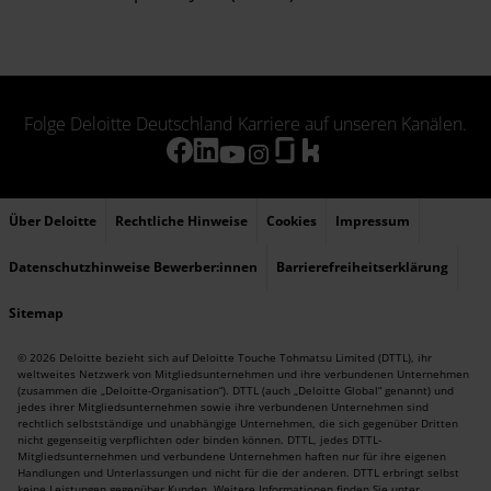
Folge Deloitte Deutschland Karriere auf unseren Kanälen.
Über Deloitte
Rechtliche Hinweise
Cookies
Impressum
Datenschutzhinweise Bewerber:innen
Barrierefreiheitserklärung
Sitemap
© 2026 Deloitte bezieht sich auf Deloitte Touche Tohmatsu Limited (DTTL), ihr
weltweites Netzwerk von Mitgliedsunternehmen und ihre verbundenen Unternehmen
(zusammen die „Deloitte-Organisation“). DTTL (auch „Deloitte Global“ genannt) und
jedes ihrer Mitgliedsunternehmen sowie ihre verbundenen Unternehmen sind
rechtlich selbstständige und unabhängige Unternehmen, die sich gegenüber Dritten
nicht gegenseitig verpflichten oder binden können. DTTL, jedes DTTL-
Mitgliedsunternehmen und verbundene Unternehmen haften nur für ihre eigenen
Handlungen und Unterlassungen und nicht für die der anderen. DTTL erbringt selbst
keine Leistungen gegenüber Kunden. Weitere Informationen finden Sie unter