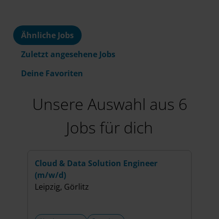
Ähnliche Jobs
Zuletzt angesehene Jobs
Deine Favoriten
Unsere Auswahl aus 6
Jobs für dich
Cloud & Data Solution Engineer
Cons
(m/w/d)
(m/w
Leipzig, Görlitz
Berl
+6 w