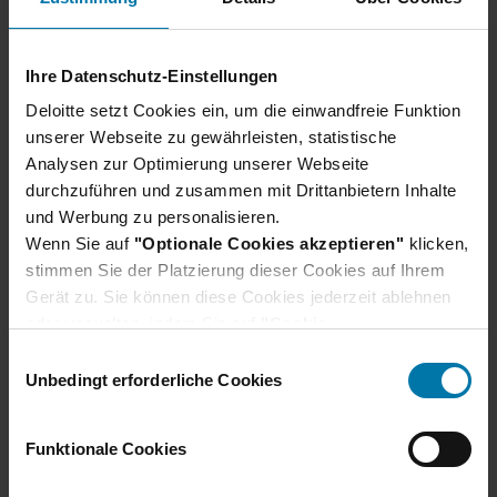
Ihre Datenschutz-Einstellungen
Unser Bewerbungsprozess
Deloitte setzt Cookies ein, um die einwandfreie Funktion
unserer Webseite zu gewährleisten, statistische
Wir verraten dir, wie du dich am besten
Analysen zur Optimierung unserer Webseite
vorbereiten und was du bei deiner Bewerbung
durchzuführen und zusammen mit Drittanbietern Inhalte
beachten solltest.
und Werbung zu personalisieren.
Erfahre hier mehr
Wenn Sie auf
"Optionale Cookies akzeptieren"
klicken,
stimmen Sie der Platzierung dieser Cookies auf Ihrem
Gerät zu. Sie können diese Cookies jederzeit ablehnen
oder verwalten, indem Sie auf
"Cookie-
Einstellungen"
klicken. Je nach den von Ihnen
E
gewählten Cookie-Präferenzen kann es sein, dass die
Unbedingt erforderliche Cookies
i
volle Funktionalität oder das personalisierte
n
Nutzererlebnis dieser Website nicht zur Verfügung
w
Funktionale Cookies
stehen.
i
Darüber hinaus willigen Sie gem. Art. 49 Abs. 1 DSGVO
l