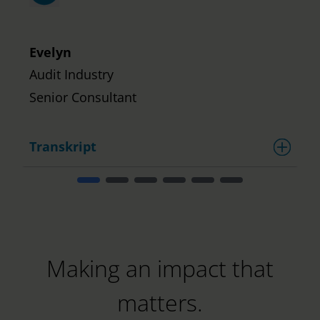
E
D
Evelyn
Audit Industry
Senior Consultant
Transkript
T
Making an impact that
matters.