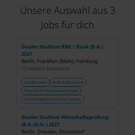
Unsere Auswahl aus 3
Jobs für dich
Duales Studium BWL / Bank (B.A.)
Dual
2027
Cont
Berlin, Frankfurt (Main), Hamburg
Fran
+2 weitere Standorte
Schüler:innen
Audit & Assurance
Schü
Financial Services Industry Audit
Audit
Ausbildung Jobs & Duales Studium
Ausb
Duales Studium Wirtschaftsprüfung
(B.A./B.Sc.) 2027
Berlin, Dresden, Düsseldorf