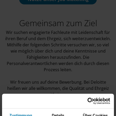
Gemeinsam zum Ziel
Wir suchen engagierte Fachleute mit Leidenschaft für
ihren Beruf und dem Ehrgeiz, sich weiterzuentwickeln.
Mithilfe der folgenden Schritte versuchen wir, so viel
wie möglich über dich und deine Kenntnisse und
Fähigkeiten herauszufinden. Die
Personalverantwortlichen werden dich durch diesen
Prozess leiten.
Wir freuen uns auf deine Bewerbung. Bei Deloitte
heißen wir alle willkommen, die Qualität und Ehrgeiz
mitbringen.
Zustimmung
Details
Über Cookies