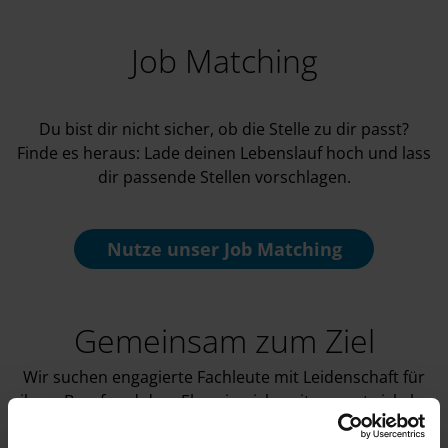
Job Matching
Du bist dir nicht sicher, ob die Stelle zu dir passt?
Finde es heraus: Lade deinen Lebenslauf hoch und lass
dir passende Stellen vorschlagen.
Nutze unser
Job Matching
Gemeinsam zum Ziel
Wir suchen engagierte Fachleute mit Leidenschaft für
ihren Beruf und dem Ehrgeiz, sich weiterzuentwickeln.
Mithilfe der folgenden Schritte versuchen wir, so viel