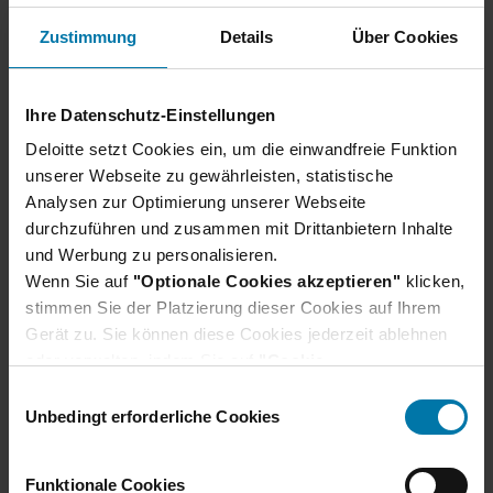
wie möglich über dich und deine Kenntnisse und
Fähigkeiten herauszufinden. Die
Zustimmung
Details
Über Cookies
Personalverantwortlichen werden dich durch diesen
Prozess leiten.
Ihre Datenschutz-Einstellungen
Wir freuen uns auf deine Bewerbung. Bei Deloitte
Deloitte setzt Cookies ein, um die einwandfreie Funktion
heißen wir alle willkommen, die Qualität und Ehrgeiz
unserer Webseite zu gewährleisten, statistische
mitbringen.
Analysen zur Optimierung unserer Webseite
durchzuführen und zusammen mit Drittanbietern Inhalte
und Werbung zu personalisieren.
Wenn Sie auf
"Optionale Cookies akzeptieren"
klicken,
stimmen Sie der Platzierung dieser Cookies auf Ihrem
Gerät zu. Sie können diese Cookies jederzeit ablehnen
oder verwalten, indem Sie auf
Unser Bewerbungsprozess
"Cookie-
Einstellungen"
klicken. Je nach den von Ihnen
E
gewählten Cookie-Präferenzen kann es sein, dass die
Unbedingt erforderliche Cookies
Wir verraten dir, wie du dich am besten
i
volle Funktionalität oder das personalisierte
vorbereiten und was du bei deiner Bewerbung
n
Nutzererlebnis dieser Website nicht zur Verfügung
beachten solltest.
w
Funktionale Cookies
stehen.