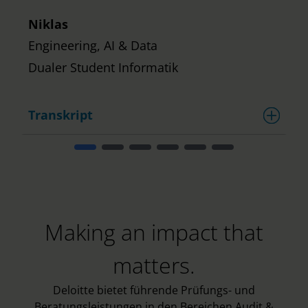
Niklas
Engineering, AI & Data
Dualer Student Informatik
Transkript
T
Making an impact that
matters.
Deloitte bietet führende Prüfungs- und
Beratungsleistungen in den Bereichen Audit &