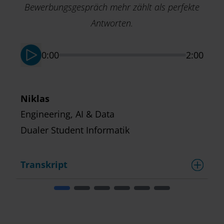
D
Bewerbungsgespräch mehr zählt als perfekte
Antworten.
0:00
2:00
Niklas
Engineering, AI & Data
Dualer Student Informatik
Transkript
T