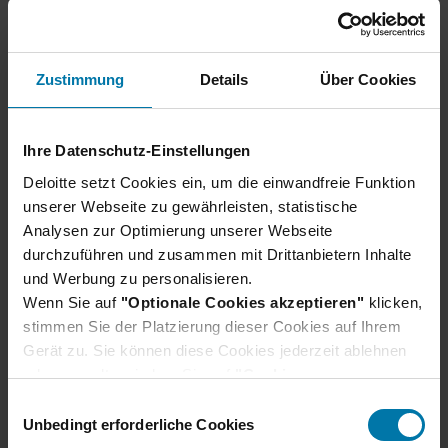
Leipzig
Zustimmung
Details
Über Cookies
Schüler:innen
Consulting
Ausbildung Jobs & Duales Studium
Ihre Datenschutz-Einstellungen
Duales Studium
Deloitte setzt Cookies ein, um die einwandfreie Funktion
Wirtschaftsinformatik (B.Sc.) 2027
unserer Webseite zu gewährleisten, statistische
Stuttgart, München, Mannheim
Analysen zur Optimierung unserer Webseite
+4 weitere Standorte
durchzuführen und zusammen mit Drittanbietern Inhalte
und Werbung zu personalisieren.
Schüler:innen
Consulting
Wenn Sie auf
"Optionale Cookies akzeptieren"
klicken,
Ausbildung Jobs & Duales Studium
stimmen Sie der Platzierung dieser Cookies auf Ihrem
Gerät zu. Sie können diese Cookies jederzeit ablehnen
oder verwalten, indem Sie auf
"Cookie-
Einstellungen"
klicken. Je nach den von Ihnen
E
alle Jobs zeigen
gewählten Cookie-Präferenzen kann es sein, dass die
Unbedingt erforderliche Cookies
i
volle Funktionalität oder das personalisierte