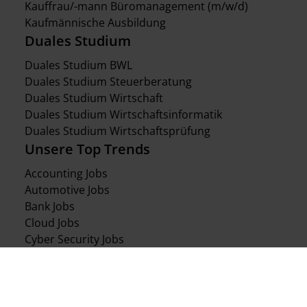
Kauffrau/-mann Büromanagement (m/w/d)
Kaufmännische Ausbildung
Duales Studium
Duales Studium BWL
Duales Studium Steuerberatung
Duales Studium Wirtschaft
Duales Studium Wirtschaftsinformatik
Duales Studium Wirtschaftsprüfung
Unsere Top Trends
Accounting Jobs
Automotive Jobs
Bank Jobs
Cloud Jobs
Cyber Security Jobs
Data & Analytics Jobs
Mathematiker Jobs (m/w/d)
Mergers & Acquisition Jobs
Restrukturierung Jobs