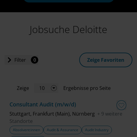
Jobsuche Deloitte
Filter
0
Zeige Favoriten
Einstiegslevel
Zeige
10
Ergebnisse pro Seite
Jobart
Consultant Audit (m/w/d)
Standort
Stuttgart, Frankfurt (Main), Nürnberg
+ 9 weitere
Standorte
Absolvent:innen
Audit & Assurance
Audit Industry
Geschäftsbereich