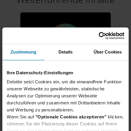
Zustimmung
Details
Über Cookies
Ihre Datenschutz-Einstellungen
Karrierestart für Schüler:innen
Deloitte setzt Cookies ein, um die einwandfreie Funktion
Ausbildung & duales
unserer Webseite zu gewährleisten, statistische
Analysen zur Optimierung unserer Webseite
Studium 2027
durchzuführen und zusammen mit Drittanbietern Inhalte
Direkt nach dem Schulabschluss
und Werbung zu personalisieren.
in der Berufswelt durchstarten?
Wenn Sie auf
"Optionale Cookies akzeptieren"
klicken,
Wir bilden deutschlandweit aus:
stimmen Sie der Platzierung dieser Cookies auf Ihrem
Ob eine praxisnahe Ausbildung,
Gerät zu. Sie können diese Cookies jederzeit ablehnen