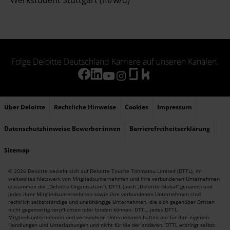
Werkstudent Stuttgart (m/w/d)
Folge Deloitte Deutschland Karriere auf unseren Kanälen.
Über Deloitte
Rechtliche Hinweise
Cookies
Impressum
Datenschutzhinweise Bewerber:innen
Barrierefreiheitserklärung
Sitemap
© 2026 Deloitte bezieht sich auf Deloitte Touche Tohmatsu Limited (DTTL), ihr
weltweites Netzwerk von Mitgliedsunternehmen und ihre verbundenen Unternehmen
(zusammen die „Deloitte-Organisation“). DTTL (auch „Deloitte Global“ genannt) und
jedes ihrer Mitgliedsunternehmen sowie ihre verbundenen Unternehmen sind
rechtlich selbstständige und unabhängige Unternehmen, die sich gegenüber Dritten
nicht gegenseitig verpflichten oder binden können. DTTL, jedes DTTL-
Mitgliedsunternehmen und verbundene Unternehmen haften nur für ihre eigenen
Handlungen und Unterlassungen und nicht für die der anderen. DTTL erbringt selbst