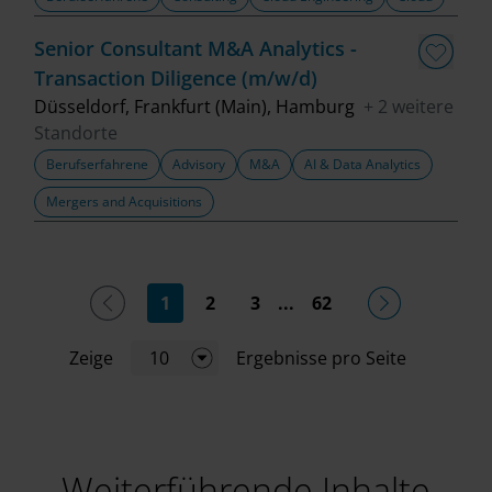
Senior Consultant M&A Analytics -
Transaction Diligence (m/w/d)
Düsseldorf, Frankfurt (Main), Hamburg
+ 2 weitere
Standorte
Berufserfahrene
Advisory
M&A
AI & Data Analytics
Mergers and Acquisitions
(current)
1
2
3
...
62
Zeige
10
Ergebnisse pro Seite
Weiterführende Inhalte