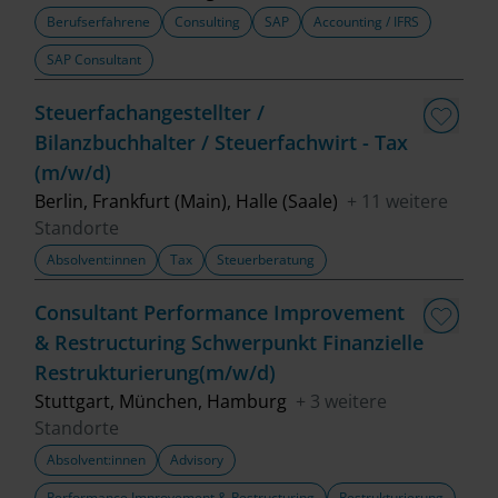
Berufserfahrene
Consulting
SAP
Accounting / IFRS
SAP Consultant
Steuerfachangestellter /
Bilanzbuchhalter / Steuerfachwirt - Tax
(m/w/d)
Berlin, Frankfurt (Main), Halle (Saale)
+ 11 weitere
Standorte
Absolvent:innen
Tax
Steuerberatung
Consultant Performance Improvement
& Restructuring Schwerpunkt Finanzielle
Restrukturierung(m/w/d)
Stuttgart, München, Hamburg
+ 3 weitere
Standorte
Absolvent:innen
Advisory
Performance Improvement & Restructuring
Restrukturierung