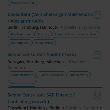
Wirtschaftsprüfer
Fachbereich
Consultant (Versicherungs-) Mathematik
/ Aktuar (m/w/d)
Top Trends
Berlin, Hamburg, Hannover
+ 3 weitere Standorte
Absolvent:innen
Advisory
Actuarial & Insurance Services
Mathematiker
Versicherung
Job finden
Senior Consultant Audit (m/w/d)
Filter löschen
Stuttgart, Nürnberg, München
+ 8 weitere
Standorte
Berufserfahrene
Audit & Assurance
Audit Industry
Wirtschaftsprüfer
Senior Consultant SAP Finance /
Controlling (m/w/d)
Düsseldorf, Hamburg, Berlin
+ 7 weitere Standorte