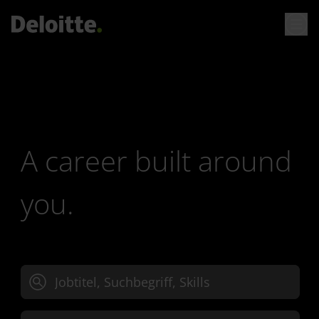
A career built around
you.
Jobtitel, Suchbegriff oder Skills eingeben