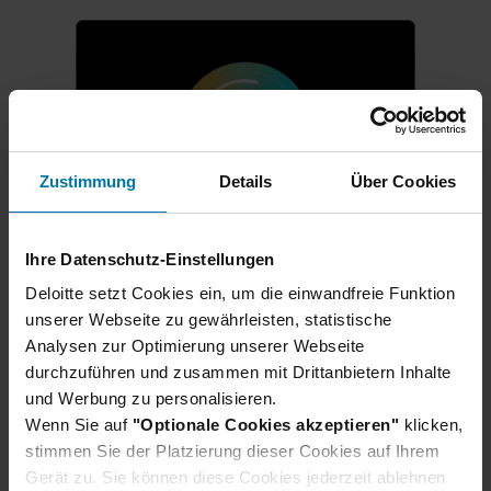
Zustimmung
Details
Über Cookies
Ihre Datenschutz-Einstellungen
Karrierestart für Schüler:innen
Deloitte setzt Cookies ein, um die einwandfreie Funktion
Ausbildung & duales
unserer Webseite zu gewährleisten, statistische
Studium 2027
Analysen zur Optimierung unserer Webseite
durchzuführen und zusammen mit Drittanbietern Inhalte
Direkt nach dem Schulabschluss
und Werbung zu personalisieren.
in der Berufswelt durchstarten?
Wenn Sie auf
"Optionale Cookies akzeptieren"
klicken,
Wir bilden deutschlandweit aus:
stimmen Sie der Platzierung dieser Cookies auf Ihrem
Ob eine praxisnahe Ausbildung,
Gerät zu. Sie können diese Cookies jederzeit ablehnen
ein duales Studium oder eine