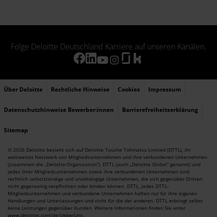
Folge Deloitte Deutschland Karriere auf unseren Kanälen.
Über Deloitte
Rechtliche Hinweise
Cookies
Impressum
Datenschutzhinweise Bewerber:innen
Barrierefreiheitserklärung
Sitemap
© 2026 Deloitte bezieht sich auf Deloitte Touche Tohmatsu Limited (DTTL), ihr
weltweites Netzwerk von Mitgliedsunternehmen und ihre verbundenen Unternehmen
(zusammen die „Deloitte-Organisation“). DTTL (auch „Deloitte Global“ genannt) und
jedes ihrer Mitgliedsunternehmen sowie ihre verbundenen Unternehmen sind
rechtlich selbstständige und unabhängige Unternehmen, die sich gegenüber Dritten
nicht gegenseitig verpflichten oder binden können. DTTL, jedes DTTL-
Mitgliedsunternehmen und verbundene Unternehmen haften nur für ihre eigenen
Handlungen und Unterlassungen und nicht für die der anderen. DTTL erbringt selbst
keine Leistungen gegenüber Kunden. Weitere Informationen finden Sie unter
www.deloitte.com/de/UeberUns
.