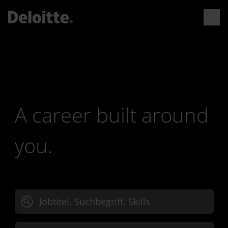
A career built around
you.
Jobtitel, Suchbegriff oder Skills eingeben