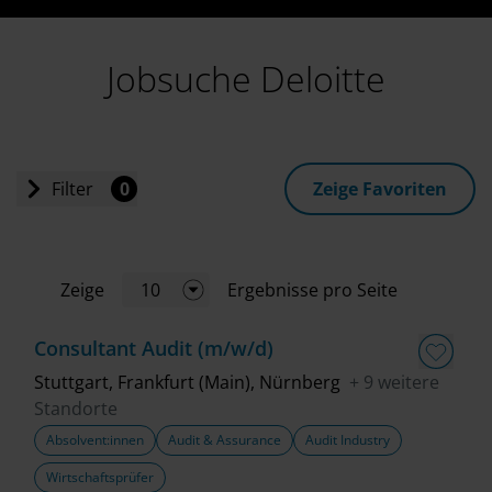
Jobsuche Deloitte
Filter
0
Zeige Favoriten
Einstiegslevel
Zeige
10
Ergebnisse pro Seite
Jobart
Consultant Audit (m/w/d)
Standort
Stuttgart, Frankfurt (Main), Nürnberg
+ 9 weitere
Standorte
Absolvent:innen
Audit & Assurance
Audit Industry
Geschäftsbereich
Wirtschaftsprüfer