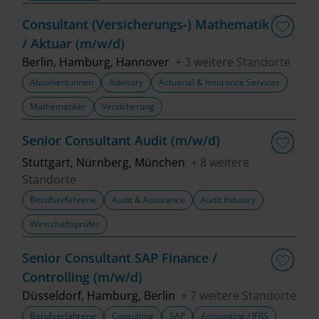
Fachbereich
Consultant (Versicherungs-) Mathematik
/ Aktuar (m/w/d)
Top Trends
Berlin, Hamburg, Hannover
+ 3 weitere Standorte
Absolvent:innen
Advisory
Actuarial & Insurance Services
Mathematiker
Versicherung
Job finden
Senior Consultant Audit (m/w/d)
Filter löschen
Stuttgart, Nürnberg, München
+ 8 weitere
Standorte
Berufserfahrene
Audit & Assurance
Audit Industry
Wirtschaftsprüfer
Senior Consultant SAP Finance /
Controlling (m/w/d)
Düsseldorf, Hamburg, Berlin
+ 7 weitere Standorte
Berufserfahrene
Consulting
SAP
Accounting / IFRS